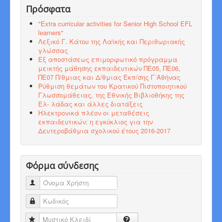
Πρόσφατα
"Εxtra curricular activities for Senior High School EFL
learners"
Λεξικό Γ. Κάτου της Λαϊκής και Περιθωριακής
γλώσσας
Εξ αποστάσεως επιμορφωτικό πρόγραμμα
μεικτής μάθησης εκπαιδευτικών ΠΕ05, ΠΕ06,
ΠΕ07 Π/θμιας και Δ/θμιας Εκπ/σης Γ΄Αθήνας
Ρύθμιση θεμάτων του Κρατικού Πιστοποιητικού
Γλωσσομάθειας, της Εθνικής Βιβλιοθήκης της
Ελ- λάδας και άλλες διατάξεις
Ηλεκτρονικά πλέον οι μεταθέσεις
εκπαιδευτικών: η εγκύκλιος για την
Δευτεροβάθμια σχολικού έτους 2016-2017
Φόρμα σύνδεσης
Όνομα Χρήστη
Κωδικός
Μυστικό Κλειδί