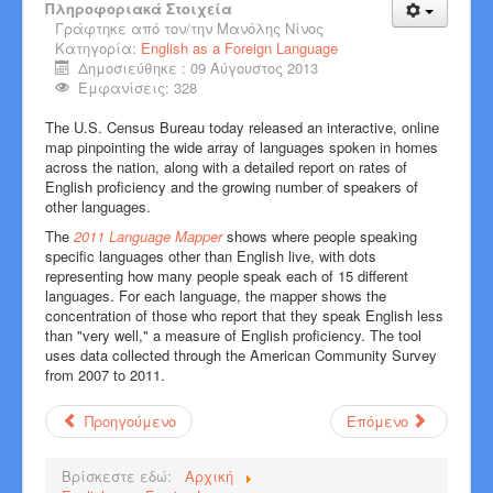
Πληροφοριακά Στοιχεία
Γράφτηκε από τον/την
Μανόλης Νίνος
Κατηγορία:
English as a Foreign Language
Δημοσιεύθηκε : 09 Αύγουστος 2013
Εμφανίσεις: 328
The U.S. Census Bureau today released an interactive, online
map pinpointing the wide array of languages spoken in homes
across the nation, along with a detailed report on rates of
English proficiency and the growing number of speakers of
other languages.
The
2011 Language Mapper
shows where people speaking
specific languages other than English live, with dots
representing how many people speak each of 15 different
languages. For each language, the mapper shows the
concentration of those who report that they speak English less
than "very well," a measure of English proficiency. The tool
uses data collected through the American Community Survey
from 2007 to 2011.
Προηγούμενο
Επόμενο
Βρίσκεστε εδώ:
Αρχική