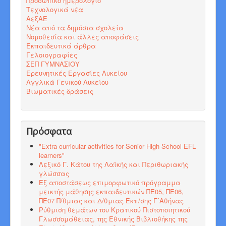
Προσωπικό ημερολόγιο
Τεχνολογικά νέα
ΑεξΑΕ
Νέα από τα δημόσια σχολεία
Νομοθεσία και άλλες αποφάσεις
Εκπαιδευτικά άρθρα
Γελοιογραφίες
ΣΕΠ ΓΥΜΝΑΣΙΟΥ
Ερευνητικές Εργασίες Λυκείου
Αγγλικά Γενικού Λυκείου
Βιωματικές δράσεις
Πρόσφατα
"Εxtra curricular activities for Senior High School EFL
learners"
Λεξικό Γ. Κάτου της Λαϊκής και Περιθωριακής
γλώσσας
Εξ αποστάσεως επιμορφωτικό πρόγραμμα
μεικτής μάθησης εκπαιδευτικών ΠΕ05, ΠΕ06,
ΠΕ07 Π/θμιας και Δ/θμιας Εκπ/σης Γ΄Αθήνας
Ρύθμιση θεμάτων του Κρατικού Πιστοποιητικού
Γλωσσομάθειας, της Εθνικής Βιβλιοθήκης της