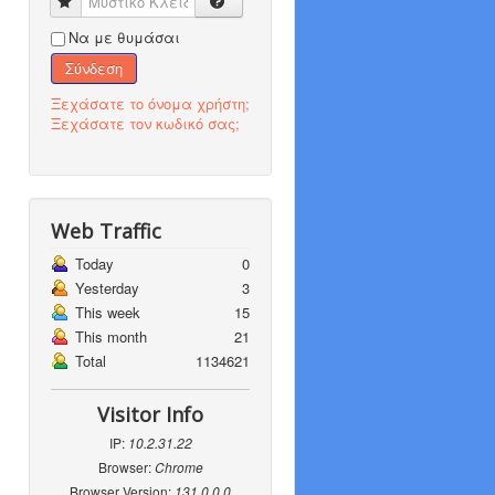
Μυστικό Κλειδί
Να με θυμάσαι
Σύνδεση
Ξεχάσατε το όνομα χρήστη;
Ξεχάσατε τον κωδικό σας;
Web Traffic
Today
0
Yesterday
3
This week
15
This month
21
Total
1134621
Visitor Info
IP:
10.2.31.22
Browser:
Chrome
Browser Version:
131.0.0.0