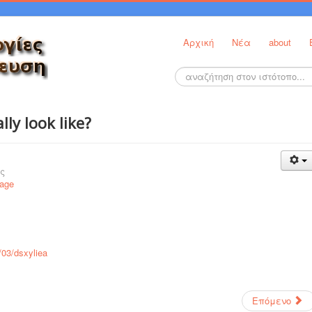
Αρχική
Νέα
about
Αναζήτηση...
lly look like?
ς
uage
/03/dsxyliea
Επόμενο