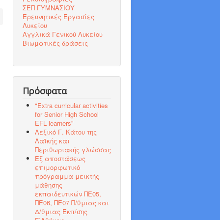
ΣΕΠ ΓΥΜΝΑΣΙΟΥ
Ερευνητικές Εργασίες
Λυκείου
Αγγλικά Γενικού Λυκείου
Βιωματικές δράσεις
Πρόσφατα
"Εxtra curricular activities
for Senior High School
EFL learners"
Λεξικό Γ. Κάτου της
Λαϊκής και
Περιθωριακής γλώσσας
Εξ αποστάσεως
επιμορφωτικό
πρόγραμμα μεικτής
μάθησης
εκπαιδευτικών ΠΕ05,
ΠΕ06, ΠΕ07 Π/θμιας και
Δ/θμιας Εκπ/σης