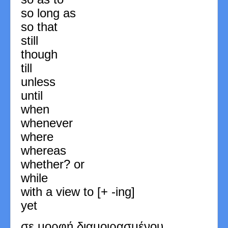
so long as
so that
still
though
till
unless
until
when
whenever
where
whereas
whether? or
while
with a view to [+ -ing]
yet
σε μορφή διαμοιρασμένου