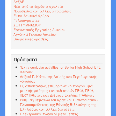
ΑεξΑΕ
Νέα από τα δημόσια σχολεία
Νομοθεσία και άλλες αποφάσεις
Εκπαιδευτικά άρθρα
Γελοιογραφίες
ΣΕΠ ΓΥΜΝΑΣΙΟΥ
Ερευνητικές Εργασίες Λυκείου
Αγγλικά Γενικού Λυκείου
Βιωματικές δράσεις
Πρόσφατα
"Εxtra curricular activities for Senior High School EFL
learners"
Λεξικό Γ. Κάτου της Λαϊκής και Περιθωριακής
γλώσσας
Εξ αποστάσεως επιμορφωτικό πρόγραμμα
μεικτής μάθησης εκπαιδευτικών ΠΕ05, ΠΕ06,
ΠΕ07 Π/θμιας και Δ/θμιας Εκπ/σης Γ΄Αθήνας
Ρύθμιση θεμάτων του Κρατικού Πιστοποιητικού
Γλωσσομάθειας, της Εθνικής Βιβλιοθήκης της
Ελ- λάδας και άλλες διατάξεις
Ηλεκτρονικά πλέον οι μεταθέσεις