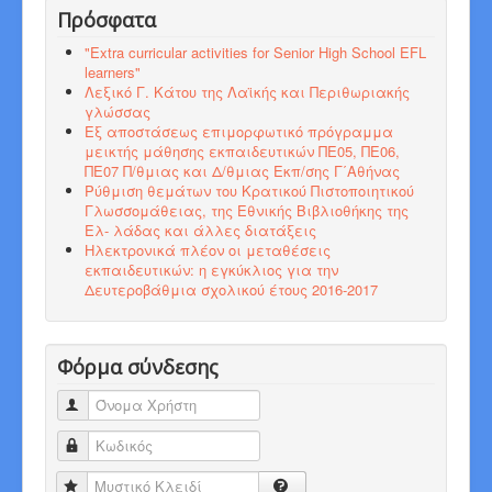
Πρόσφατα
"Εxtra curricular activities for Senior High School EFL
learners"
Λεξικό Γ. Κάτου της Λαϊκής και Περιθωριακής
γλώσσας
Εξ αποστάσεως επιμορφωτικό πρόγραμμα
μεικτής μάθησης εκπαιδευτικών ΠΕ05, ΠΕ06,
ΠΕ07 Π/θμιας και Δ/θμιας Εκπ/σης Γ΄Αθήνας
Ρύθμιση θεμάτων του Κρατικού Πιστοποιητικού
Γλωσσομάθειας, της Εθνικής Βιβλιοθήκης της
Ελ- λάδας και άλλες διατάξεις
Ηλεκτρονικά πλέον οι μεταθέσεις
εκπαιδευτικών: η εγκύκλιος για την
Δευτεροβάθμια σχολικού έτους 2016-2017
Φόρμα σύνδεσης
Όνομα Χρήστη
Κωδικός
Μυστικό Κλειδί