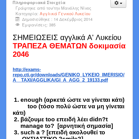
Πληροφοριακά Στοιχεία
Γράφτηκε από τον/την
Μανόλης Νίνος
Κατηγορία:
Αγγλικά Γενικού Λυκείου
Δημοσιεύθηκε : 14 Δεκέμβριος 2014
Εμφανίσεις: 385
ΣΗΜΕΙΩΣΕΙΣ αγγλικά Α' Λυκείου
ΤΡΑΠΕΖΑ ΘΕΜΑΤΩΝ δοκιμασία
2046
http://exams-
repo.cti.gr/downloads/GENIKO_LYKEIO_IMERISIO/
A__TAXI/AGGLIKA/GI_A_AGG_2_19133.pdf
enough (αρκετά ώστε να γίνεται κάτι)
too (τόσο πολύ ώστε να μη γίνεται
κάτι)
βάζουμε too επειδή λέει didn?t
manage to? [αρνητική σημασία]
such a ? [επειδή ακολουθεί το
ΟΥΣΙΑΣΤΙΚΟ ?smile?]