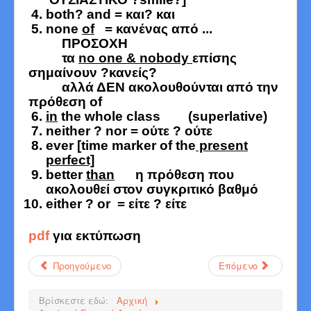
both? and = και? και
none
of
= κανένας από ...
ΠΡΟΣΟΧΗ
τα
no one & nobody
επίσης
σημαίνουν ?κανείς?
αλλά ΔΕΝ ακολουθούνται από την
πρόθεση of
in
the whole class
(superlative)
neither ? nor = ούτε ? ούτε
ever [time marker of the
present
perfect]
better
than
η πρόθεση που
ακολουθεί στον συγκριτικό βαθμό
either ? or = είτε ? είτε
pdf
για εκτύπωση
Προηγούμενο
Επόμενο
Βρίσκεστε εδώ:
Αρχική