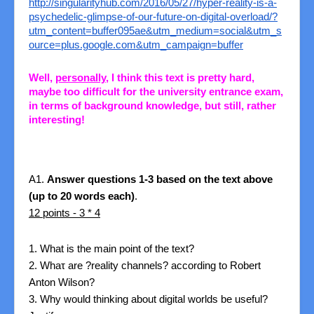
http://singularityhub.com/2016/05/27/hyper-reality-is-a-
psychedelic-glimpse-of-our-future-on-digital-overload/?
utm_content=buffer095ae&utm_medium=social&utm_s
ource=plus.google.com&utm_campaign=buffer
Well,
personally
, I think this text is pretty hard,
maybe too difficult for the university entrance exam,
in terms of background knowledge, but still, rather
interesting!
A1.
Answer questions 1-3 based on the text above
(up to 20 words each)
.
12 points - 3 * 4
1. What is the main point of the text?
2. Whaτ are ?reality channels? according to Robert
Anton Wilson?
3. Why would thinking about digital worlds be useful?