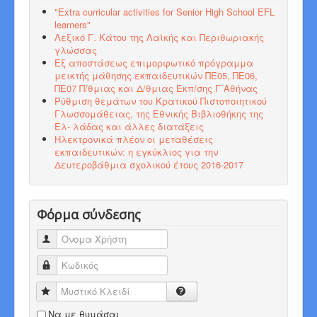
"Εxtra curricular activities for Senior High School EFL
learners"
Λεξικό Γ. Κάτου της Λαϊκής και Περιθωριακής
γλώσσας
Εξ αποστάσεως επιμορφωτικό πρόγραμμα
μεικτής μάθησης εκπαιδευτικών ΠΕ05, ΠΕ06,
ΠΕ07 Π/θμιας και Δ/θμιας Εκπ/σης Γ΄Αθήνας
Ρύθμιση θεμάτων του Κρατικού Πιστοποιητικού
Γλωσσομάθειας, της Εθνικής Βιβλιοθήκης της
Ελ- λάδας και άλλες διατάξεις
Ηλεκτρονικά πλέον οι μεταθέσεις
εκπαιδευτικών: η εγκύκλιος για την
Δευτεροβάθμια σχολικού έτους 2016-2017
Φόρμα σύνδεσης
Όνομα Χρήστη
Κωδικός
Μυστικό Κλειδί
Να με θυμάσαι