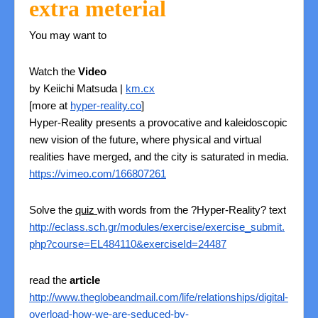
extra meterial
You may want to
Watch the
Video
by Keiichi Matsuda |
km.cx
[more at
hyper-reality.co
]
Hyper-Reality presents a provocative and kaleidoscopic
new vision of the future, where physical and virtual
realities have merged, and the city is saturated in media.
https://vimeo.com/166807261
Solve the
quiz
with words from the ?Hyper-Reality? text
http://eclass.sch.gr/modules/exercise/exercise_submit.
php?course=EL484110&exerciseId=24487
read the
article
http://www.theglobeandmail.com/life/relationships/digital-
overload-how-we-are-seduced-by-