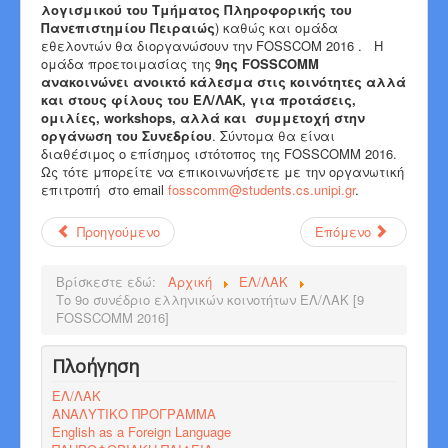
λογισμικού του Τμήματος Πληροφορικής του
Πανεπιστημίου Πειραιώς
) καθώς και ομάδα
εθελοντών θα διοργανώσουν την FOSSCOM 2016 . Η
ομάδα προετοιμασίας της
9ης FOSSCOMM
ανακοινώνει ανοικτό κάλεσμα στις κοινότητες αλλά
και στους φίλους του ΕΛ/ΛΑΚ, για προτάσεις,
ομιλίες, workshops, αλλά και συμμετοχή στην
οργάνωση του Συνεδρίου
. Σύντομα θα είναι
διαθέσιμος ο επίσημος ιστότοπος της FOSSCOMM 2016.
Ως τότε μπορείτε να επικοινωνήσετε με την οργανωτική
επιτροπή στο email
fosscomm
@students.cs.unipi.gr
.
Προηγούμενο
Επόμενο
Βρίσκεστε εδώ:
Αρχική
ΕΛ/ΛΑΚ
Το 9ο συνέδριο ελληνικών κοινοτήτων ΕΛ/ΛΑΚ [9
FOSSCOMM 2016]
Πλοήγηση
ΕΛ/ΛΑΚ
ΑΝΑΛΥΤΙΚΟ ΠΡΟΓΡΑΜΜΑ
English as a Foreign Language