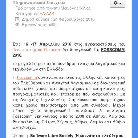
Πληροφοριακά Στοιχεία
Γράφτηκε από τον/την
Μανόλης Νίνος
Κατηγορία:
ΕΛ/ΛΑΚ
Δημοσιεύθηκε : 24 Φεβρουάριος 2016
Εμφανίσεις: 463
Στις
16 -17 Απριλίου 2016
στις εγκαταστάσεις του
Πανεπιστημίου Πειραιά
θα διοργανωθεί η
FOSSCOMM
2016
,
το μεγαλύτερο ετήσιο συνέδριο ανοιχτού λογισμικού και
τεχνολογιών στη Ελλάδα.
H
Fosscomm
οργανώνεται από τις Ελληνικές κοινότητες
του Ελεύθερου και Ανοιχτού Λογισμικού σε διαφορετική
πόλη κάθε χρόνο, και συμμετέχουν σε αυτή κοινότητες,
προγραμματιστές και εταιρείες που ασχολούνται με
τις Ανοιχτές Τεχνολογίες. Στη Fosscomm συμμετέχουν
κάθε χρόνο περισσότεροι από 500 σύνεδροι. Μέχρι
τώρα έχουν διοργανωθεί συνολικά 8 συνέδρια
Fosscomm ξεκινώντας από το 2008 σε Αθήνα, Λάρισα,
Θεσσαλονίκη, Πάτρα, Σέρρες, Αθήνα, Λαμία και Αθήνα
αντίστοιχα.
Φέτος η
Software Libre Society
(
Η κοινότητα ελεύθερου