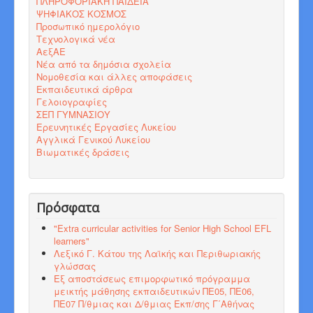
ΠΛΗΡΟΦΟΡΙΑΚΗ ΠΑΙΔΕΙΑ
ΨΗΦΙΑΚΟΣ ΚΟΣΜΟΣ
Προσωπικό ημερολόγιο
Τεχνολογικά νέα
ΑεξΑΕ
Νέα από τα δημόσια σχολεία
Νομοθεσία και άλλες αποφάσεις
Εκπαιδευτικά άρθρα
Γελοιογραφίες
ΣΕΠ ΓΥΜΝΑΣΙΟΥ
Ερευνητικές Εργασίες Λυκείου
Αγγλικά Γενικού Λυκείου
Βιωματικές δράσεις
Πρόσφατα
"Εxtra curricular activities for Senior High School EFL
learners"
Λεξικό Γ. Κάτου της Λαϊκής και Περιθωριακής
γλώσσας
Εξ αποστάσεως επιμορφωτικό πρόγραμμα
μεικτής μάθησης εκπαιδευτικών ΠΕ05, ΠΕ06,
ΠΕ07 Π/θμιας και Δ/θμιας Εκπ/σης Γ΄Αθήνας