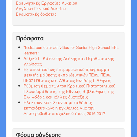
Ερευνητικές Εργασίες Λυκείου
Αγγλικά Γενικού Λυκείου
Βιωματικές δράσεις
Πρόσφατα
"Εxtra curricular activities for Senior High School EFL
learners"
Λεξικό Γ. Κάτου της Λαϊκής και Περιθωριακής
γλώσσας
Εξ αποστάσεως επιμορφωτικό πρόγραμμα
μεικτής μάθησης εκπαιδευτικών ΠΕ05, ΠΕ06,
ΠΕ07 Π/θμιας και Δ/θμιας Εκπ/σης Γ΄Αθήνας
Ρύθμιση θεμάτων του Κρατικού Πιστοποιητικού
Γλωσσομάθειας, της Εθνικής Βιβλιοθήκης της
Ελ- λάδας και άλλες διατάξεις
Ηλεκτρονικά πλέον οι μεταθέσεις
εκπαιδευτικών: η εγκύκλιος για την
Δευτεροβάθμια σχολικού έτους 2016-2017
Φόρμα σύνδεσης