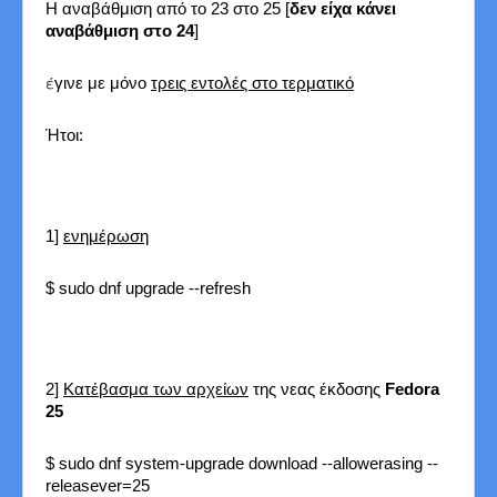
Η αναβάθμιση από το 23 στο 25 [
δεν είχα κάνει
αναβάθμιση στο 24
]
έ
γινε με μόνο
τρεις εντολές στο τερματικό
Ήτοι:
1]
ενημέρωση
$ sudo dnf upgrade --refresh
2]
Κατέβασμα των αρχείων
της νεας έκδοσης
Fedora
25
$ sudo dnf system-upgrade download --allowerasing --
releasever=25