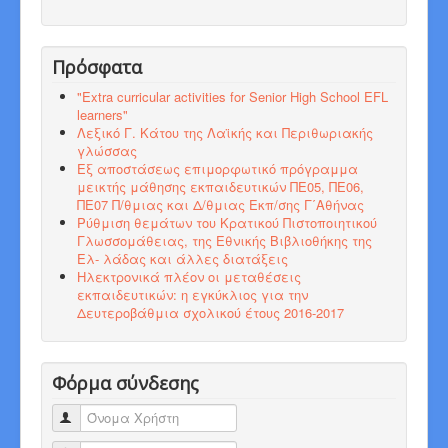
Πρόσφατα
"Εxtra curricular activities for Senior High School EFL
learners"
Λεξικό Γ. Κάτου της Λαϊκής και Περιθωριακής
γλώσσας
Εξ αποστάσεως επιμορφωτικό πρόγραμμα
μεικτής μάθησης εκπαιδευτικών ΠΕ05, ΠΕ06,
ΠΕ07 Π/θμιας και Δ/θμιας Εκπ/σης Γ΄Αθήνας
Ρύθμιση θεμάτων του Κρατικού Πιστοποιητικού
Γλωσσομάθειας, της Εθνικής Βιβλιοθήκης της
Ελ- λάδας και άλλες διατάξεις
Ηλεκτρονικά πλέον οι μεταθέσεις
εκπαιδευτικών: η εγκύκλιος για την
Δευτεροβάθμια σχολικού έτους 2016-2017
Φόρμα σύνδεσης
Όνομα Χρήστη