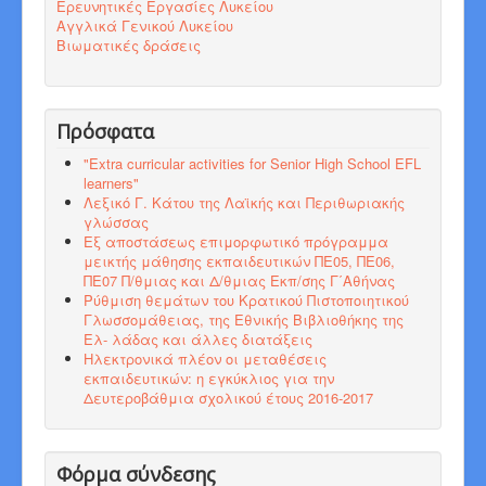
Ερευνητικές Εργασίες Λυκείου
Αγγλικά Γενικού Λυκείου
Βιωματικές δράσεις
Πρόσφατα
"Εxtra curricular activities for Senior High School EFL
learners"
Λεξικό Γ. Κάτου της Λαϊκής και Περιθωριακής
γλώσσας
Εξ αποστάσεως επιμορφωτικό πρόγραμμα
μεικτής μάθησης εκπαιδευτικών ΠΕ05, ΠΕ06,
ΠΕ07 Π/θμιας και Δ/θμιας Εκπ/σης Γ΄Αθήνας
Ρύθμιση θεμάτων του Κρατικού Πιστοποιητικού
Γλωσσομάθειας, της Εθνικής Βιβλιοθήκης της
Ελ- λάδας και άλλες διατάξεις
Ηλεκτρονικά πλέον οι μεταθέσεις
εκπαιδευτικών: η εγκύκλιος για την
Δευτεροβάθμια σχολικού έτους 2016-2017
Φόρμα σύνδεσης