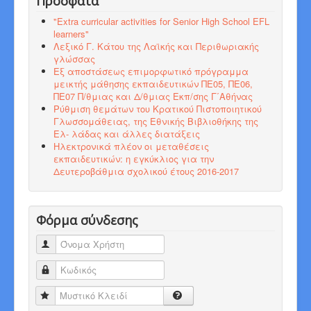
Πρόσφατα
"Εxtra curricular activities for Senior High School EFL
learners"
Λεξικό Γ. Κάτου της Λαϊκής και Περιθωριακής
γλώσσας
Εξ αποστάσεως επιμορφωτικό πρόγραμμα
μεικτής μάθησης εκπαιδευτικών ΠΕ05, ΠΕ06,
ΠΕ07 Π/θμιας και Δ/θμιας Εκπ/σης Γ΄Αθήνας
Ρύθμιση θεμάτων του Κρατικού Πιστοποιητικού
Γλωσσομάθειας, της Εθνικής Βιβλιοθήκης της
Ελ- λάδας και άλλες διατάξεις
Ηλεκτρονικά πλέον οι μεταθέσεις
εκπαιδευτικών: η εγκύκλιος για την
Δευτεροβάθμια σχολικού έτους 2016-2017
Φόρμα σύνδεσης
Όνομα Χρήστη
Κωδικός
Μυστικό Κλειδί