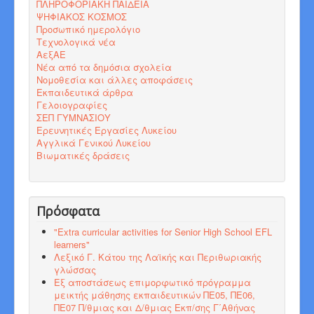
ΠΛΗΡΟΦΟΡΙΑΚΗ ΠΑΙΔΕΙΑ
ΨΗΦΙΑΚΟΣ ΚΟΣΜΟΣ
Προσωπικό ημερολόγιο
Τεχνολογικά νέα
ΑεξΑΕ
Νέα από τα δημόσια σχολεία
Νομοθεσία και άλλες αποφάσεις
Εκπαιδευτικά άρθρα
Γελοιογραφίες
ΣΕΠ ΓΥΜΝΑΣΙΟΥ
Ερευνητικές Εργασίες Λυκείου
Αγγλικά Γενικού Λυκείου
Βιωματικές δράσεις
Πρόσφατα
"Εxtra curricular activities for Senior High School EFL
learners"
Λεξικό Γ. Κάτου της Λαϊκής και Περιθωριακής
γλώσσας
Εξ αποστάσεως επιμορφωτικό πρόγραμμα
μεικτής μάθησης εκπαιδευτικών ΠΕ05, ΠΕ06,
ΠΕ07 Π/θμιας και Δ/θμιας Εκπ/σης Γ΄Αθήνας