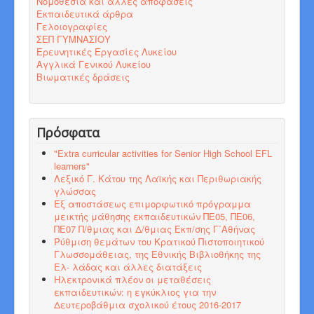
Νομοθεσία και άλλες αποφάσεις
Εκπαιδευτικά άρθρα
Γελοιογραφίες
ΣΕΠ ΓΥΜΝΑΣΙΟΥ
Ερευνητικές Εργασίες Λυκείου
Αγγλικά Γενικού Λυκείου
Βιωματικές δράσεις
Πρόσφατα
"Εxtra curricular activities for Senior High School EFL
learners"
Λεξικό Γ. Κάτου της Λαϊκής και Περιθωριακής
γλώσσας
Εξ αποστάσεως επιμορφωτικό πρόγραμμα
μεικτής μάθησης εκπαιδευτικών ΠΕ05, ΠΕ06,
ΠΕ07 Π/θμιας και Δ/θμιας Εκπ/σης Γ΄Αθήνας
Ρύθμιση θεμάτων του Κρατικού Πιστοποιητικού
Γλωσσομάθειας, της Εθνικής Βιβλιοθήκης της
Ελ- λάδας και άλλες διατάξεις
Ηλεκτρονικά πλέον οι μεταθέσεις
εκπαιδευτικών: η εγκύκλιος για την
Δευτεροβάθμια σχολικού έτους 2016-2017