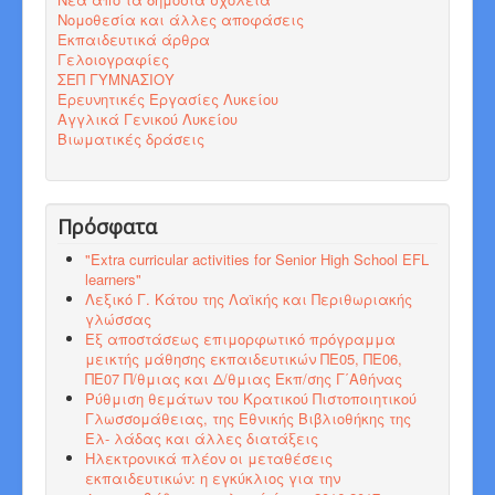
Νομοθεσία και άλλες αποφάσεις
Εκπαιδευτικά άρθρα
Γελοιογραφίες
ΣΕΠ ΓΥΜΝΑΣΙΟΥ
Ερευνητικές Εργασίες Λυκείου
Αγγλικά Γενικού Λυκείου
Βιωματικές δράσεις
Πρόσφατα
"Εxtra curricular activities for Senior High School EFL
learners"
Λεξικό Γ. Κάτου της Λαϊκής και Περιθωριακής
γλώσσας
Εξ αποστάσεως επιμορφωτικό πρόγραμμα
μεικτής μάθησης εκπαιδευτικών ΠΕ05, ΠΕ06,
ΠΕ07 Π/θμιας και Δ/θμιας Εκπ/σης Γ΄Αθήνας
Ρύθμιση θεμάτων του Κρατικού Πιστοποιητικού
Γλωσσομάθειας, της Εθνικής Βιβλιοθήκης της
Ελ- λάδας και άλλες διατάξεις
Ηλεκτρονικά πλέον οι μεταθέσεις
εκπαιδευτικών: η εγκύκλιος για την