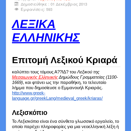
Δημοσιεύθηκε : 01 Δεκέμβριος 2013
Εμφανίσεις: 593
ΛΕΞΙΚΑ
ΕΛΛΗΝΙΚΗΣ
Επιτομή Λεξικού Κριαρά
καλύπτει τους τόμους Α??ΙΔ? του
Λεξικού της
Μεσαιωνικής Ελληνικής
Δημώδους Γραμματείας (1100-
1669)
, και φτάνει ως την παραθήκη, το τελευταίο
λήμμα που δημοσίευσε ο Εμμανουήλ Κριαράς.
http://www.greek-
language.gr/greekLang/medieval_greek/kriaras/
Λεξισκόπιο
Το
Λεξισκόπιο
είναι ένα σύνθετο γλωσσικό εργαλείο, το
οποίο παρέχει πληροφορίες για μια νεοελληνική λέξη ή