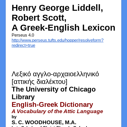
Henry George Liddell,
Robert Scott,
A Greek-English Lexicon
Perseus 4.0
http://www.perseus.tufts.edu/hopper/resolveform?
redirect=true
Λεξικό αγγλο-αρχαιοελληνικό
[αττικής διαλέκτου]
The University of Chicago
Library
English-Greek Dictionary
A Vocabulary of the Attic Language
by
S. C. WOODHOUSE, M.A.