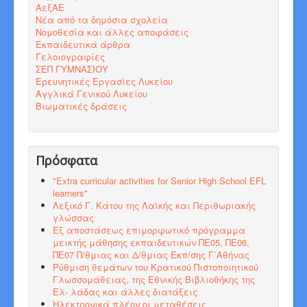
ΑεξΑΕ
Νέα από τα δημόσια σχολεία
Νομοθεσία και άλλες αποφάσεις
Εκπαιδευτικά άρθρα
Γελοιογραφίες
ΣΕΠ ΓΥΜΝΑΣΙΟΥ
Ερευνητικές Εργασίες Λυκείου
Αγγλικά Γενικού Λυκείου
Βιωματικές δράσεις
Πρόσφατα
"Εxtra curricular activities for Senior High School EFL
learners"
Λεξικό Γ. Κάτου της Λαϊκής και Περιθωριακής
γλώσσας
Εξ αποστάσεως επιμορφωτικό πρόγραμμα
μεικτής μάθησης εκπαιδευτικών ΠΕ05, ΠΕ06,
ΠΕ07 Π/θμιας και Δ/θμιας Εκπ/σης Γ΄Αθήνας
Ρύθμιση θεμάτων του Κρατικού Πιστοποιητικού
Γλωσσομάθειας, της Εθνικής Βιβλιοθήκης της
Ελ- λάδας και άλλες διατάξεις
Ηλεκτρονικά πλέον οι μεταθέσεις