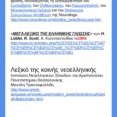
φράση, συνδυάζοντας τη λειτουργικότητα του
Συλλαβιστή
, του
Ορθογράφου
, του
Λημματοποιητή
, του
Μορφολογικού Λεξικού
και του
Θησαυρού
Συνωνύμων-Αντιθέτων
της Neurolingo.
http://www.neurolingo.gr/el/online_tools/lexiscope.htm
«
ΜΕΓΑ ΛΕΞΙΚΟ ΤΗΣ ΕΛΛΗΝΙΚΗΣ ΓΛΩΣΣΗΣ
» των
H.
Liddel, R. Scott
, Α. Κωνσταντινίδου το
1904
.
http://www.lsj.gr/index.php/%CE%91%CF%81%CF%87
%CE%B9%CE%BA%CE%AE_%CF%83%CE%B5%C
E%BB%CE%AF%CE%B4%CE%B1
Λεξικό της κοινής νεοελληνικής
Ινστιτούτο Νεοελληνικών Σπουδών του Αριστοτελείου
Πανεπιστημίου Θεσσαλονίκης
Μανόλη Τριανταφυλλίδη
http://www.greek-
language.gr/greekLang/modern_greek/tools/lexica/triant
afyllides/index.html