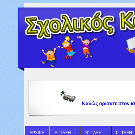
Καλώς ορίσατε στον ιστότο
ΑΡΧΙΚΗ
Α΄ ΤΑΞΗ
Β΄ ΤΑΞΗ
Γ΄ ΤΑΞΗ