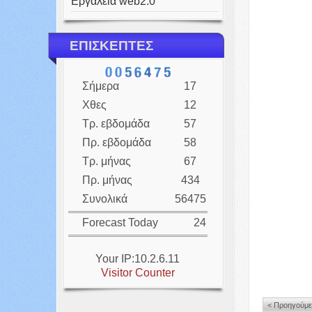
Εργαλεία web2.0
ΕΠΙΣΚΕΠΤΕΣ
Σήμερα
17
Χθες
12
Τρ. εβδομάδα
57
Πρ. εβδομάδα
58
Τρ. μήνας
67
Πρ. μήνας
434
Συνολικά
56475
Forecast Today
24
Your IP:10.2.6.11
Visitor Counter
< Προηγούμ