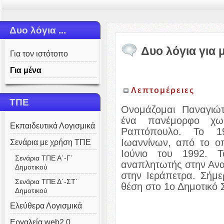
Δυο λόγια ...
Δυο λόγια για 
Για τον ιστότοπο
Για μένα
Λεπτομέρειες
ΤΠΕ
Ονομάζομαι Παναγιώ
ένα πανέμορφο χω
Εκπαιδευτικά Λογισμικά
Ραπτόπουλο. Το 19
Ιωαννίνων, από το ο
Σενάρια με χρήση ΤΠΕ
Ιούνιο του 1992. 
Σενάρια ΤΠΕ Α΄-Γ΄
αναπλητωτής στην Ανατ
Δημοτικού
στην Ιεράπετρα. Σήμ
Σενάρια ΤΠΕ Δ΄-ΣΤ΄
θέση στο 1ο Δημοτικό 
Δημοτικού
Ελεύθερα Λογισμικά
Εργαλεία web2.0