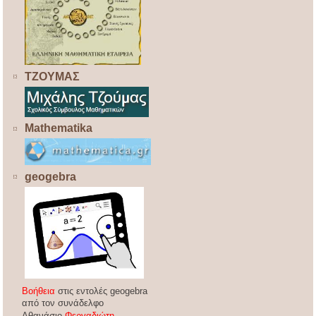
ΤΖΟΥΜΑΣ
Mathematika
geogebra
Βοήθεια
στις εντολές geogebra
από τον συνάδελφο
Αθανάσιο
Φεργαδιώτη
.