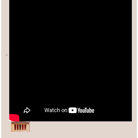
Ο ΑΡΙΘΜΟΣ φ (ΦΕΙΔΙΑΣ)
Άλλες σχετικές σελίδες:
Ανδρέας Κασσέτας
asxetos.gr