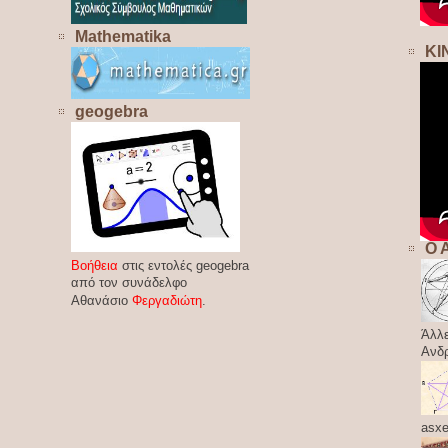
Mathematika
ΚΙ
geogebra
Ο 
Βοήθεια
στις εντολές geogebra
από τον συνάδελφο
Αθανάσιο
Φεργαδιώτη
.
Άλλε
Ανδ
asxe