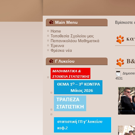
Main Menu
Βρίσκεστε
Home
Τοποθεσία Σχολείου μας
κα
Παπανικολάου Μαθηματικά
Έρευνα
Φρέσκα νέα
B&
Γ Λυκείου
Δημοσιε
4531