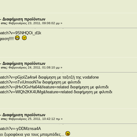
– Διαφήμιση προϊόντων
στις:
Φεβρουάριος 23, 2011, 09:06:02 μμ »
/watch?v=9SNHQOi_d1k
 φαση!!!!
– Διαφήμιση προϊόντων
στις:
Φεβρουάριος 24, 2011, 01:08:10 μμ »
watch?v=pGjoIZa4ra4
διαφίμηση με ταξιτζή της vodafone
/watch?v=nTviUmooN7w
διαφήμηση με φιλιπιδι
watch?v=jlHvOGvHa64&feature=related
διαφήμηση με φιλιπιδι
/watch?v=WlQh2KK4UMg&feature=related
διαφήμηση με φιλιπιδι
– Διαφήμιση προϊόντων
στις:
Φεβρουάριος 25, 2011, 10:42:12 πμ »
/watch?v=-yDDMznsa4A
ζει ξυραφάκια για τους μπαμπάδες...