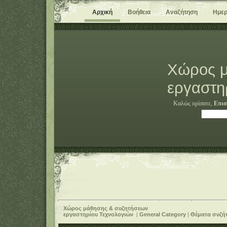
Αρχική
Βοήθεια
Αναζήτηση
Ημερ
Χώρος μ
εργαστη
Καλώς ορίσατε,
Επισ
Χώρος μάθησης & συζητήσεων
εργαστηρίου Τεχνολογιών
|
General Category
|
Θέματα συζή