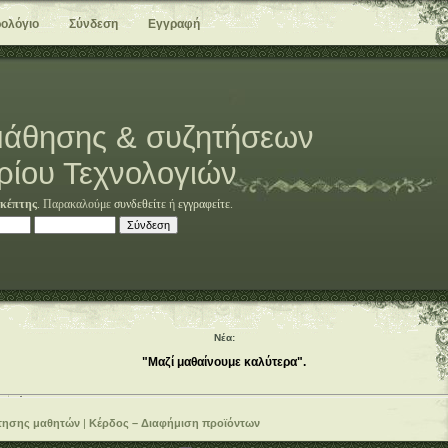
ολόγιο
Σύνδεση
Εγγραφή
άθησης & συζητήσεων
ρίου Τεχνολογιών
κέπτης
. Παρακαλούμε
συνδεθείτε
ή
εγγραφείτε
.
Νέα:
"Μαζί μαθαίνουμε καλύτερα".
τησης μαθητών
|
Κέρδος – Διαφήμιση προϊόντων