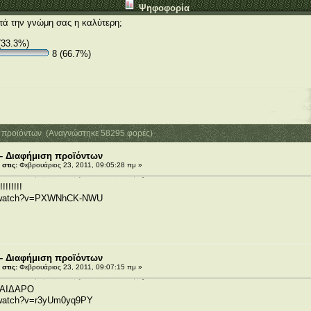
Ψηφοφορία
ατά την γνώμη σας η καλύτερη;
(33.3%)
8 (66.7%)
η προϊόντων (Αναγνώστηκε 58295 φορές)
– Διαφήμιση προϊόντων
στις:
Φεβρουάριος 23, 2011, 09:05:28 πμ »
!!!!!
m/watch?v=PXWNhCK-NWU
– Διαφήμιση προϊόντων
στις:
Φεβρουάριος 23, 2011, 09:07:15 πμ »
ΓΑΙΔΑΡΟ
/watch?v=r3yUm0yq9PY