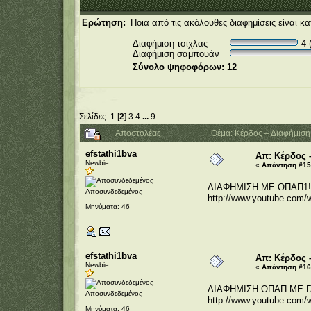
Ερώτηση:
Ποια από τις ακόλουθες διαφημίσεις είναι κ
Διαφήμιση τσίχλας
4 
Διαφήμιση σαμπουάν
Σύνολο ψηφοφόρων: 12
Σελίδες:
1
[
2
]
3
4
...
9
Αποστολέας
Θέμα: Κέρδος – Διαφήμισ
efstathi1bva
Απ: Κέρδος 
Newbie
«
Απάντηση #15 
ΔΙΑΦΗΜΙΣΗ ΜΕ ΟΠΑΠ1!!!!
Αποσυνδεδεμένος
http://www.youtube.co
Μηνύματα: 46
efstathi1bva
Απ: Κέρδος 
Newbie
«
Απάντηση #16 
ΔΙΑΦΗΜΙΣΗ ΟΠΑΠ ΜΕ 
Αποσυνδεδεμένος
http://www.youtube.com
Μηνύματα: 46