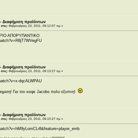
– Διαφήμιση προϊόντων
στις:
Φεβρουάριος 23, 2011, 09:12:07 πμ »
ΡΙΟ ΑΠΟΡΥΠΑΝΤΙΚΟ
/watch?v=R8jT7WVegFU
– Διαφήμιση προϊόντων
στις:
Φεβρουάριος 23, 2011, 09:13:27 πμ »
/watch?v=x-dqcALWPAU
φημιση! Για τον καφε Jacobs πολυ εξυπνη!
– Διαφήμιση προϊόντων
στις:
Φεβρουάριος 23, 2011, 09:15:27 πμ »
/watch?v=hM9yLomCLr8&feature=player_emb