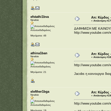
efstathi1bva
Απ: Κέρδος 
Newbie
«
Απάντηση #17 
ΔΑΦΗΜΙΣΗ ΜΕ ΚΑΙΝΟΥ
Αποσυνδεδεμένος
http://www.youtube.com
Μηνύματα: 46
athina1ban
Απ: Κέρδος 
Newbie
«
Απάντηση #18 
http://www.youtube.com
Αποσυνδεδεμένος
Μηνύματα: 21
Jacobs η καινουργια δια
elefther1bga
Απ: Κέρδος 
Newbie
«
Απάντηση #19 
http://www.youtube.com
Αποσυνδεδεμένος
Μηνύματα: 19