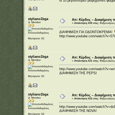
οι 10 μεγαλύτερεσ βιομηχανίεσ φαρμά
styliano1bga
Απ: Κέρδος – Διαφήμιση 
Jr. Member
«
Απάντηση #20 στις:
Φεβρουάριος 
ΔΙΑΦΗΜΙΣΗ ΓΙΑ ΟΔΟΝΤΟΚΡΕΜΑ!
Αποσυνδεδεμένος
http://www.youtube.com/watch?v=5
Μηνύματα: 62
styliano1bga
Απ: Κέρδος – Διαφήμιση 
Jr. Member
«
Απάντηση #21 στις:
Φεβρουάριος 
http://www.youtube.com/watch?v=wx
Αποσυνδεδεμένος
ΔΙΑΦΗΜΙΣΗ ΤΗΣ PEPSI
Μηνύματα: 62
styliano1bga
Απ: Κέρδος – Διαφήμιση 
Jr. Member
«
Απάντηση #22 στις:
Φεβρουάριος 
http://www.youtube.com/watch?v=dx
Αποσυνδεδεμένος
ΔΙΑΦΗΜΙΣΗ ΤΗΣ NOVA!
Μηνύματα: 62