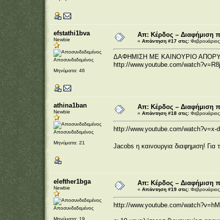
efstathi1bva
Απ: Κέρδος – Διαφήμιση 
Newbie
«
Απάντηση #17 στις:
Φεβρουάριος 
ΔΑΦΗΜΙΣΗ ΜΕ ΚΑΙΝΟΥΡΙΟ ΑΠΟΡ
Αποσυνδεδεμένος
http://www.youtube.com/watch?v=R
Μηνύματα: 46
athina1ban
Απ: Κέρδος – Διαφήμιση 
Newbie
«
Απάντηση #18 στις:
Φεβρουάριος 
http://www.youtube.com/watch?v=x
Αποσυνδεδεμένος
Μηνύματα: 21
Jacobs η καινουργια διαφημιση! Για
elefther1bga
Απ: Κέρδος – Διαφήμιση 
Newbie
«
Απάντηση #19 στις:
Φεβρουάριος 
http://www.youtube.com/watch?v=h
Αποσυνδεδεμένος
Μηνύματα: 19