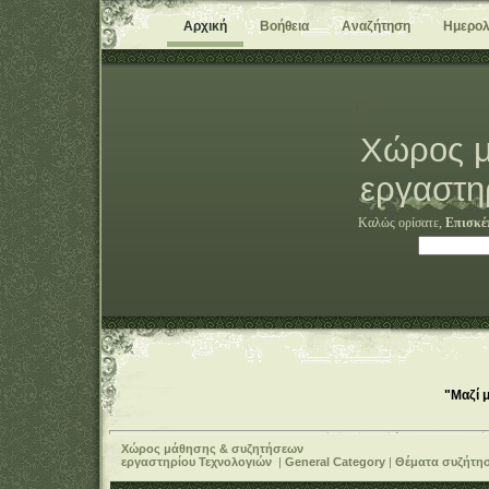
Αρχική
Βοήθεια
Αναζήτηση
Ημερολ
Χώρος μ
εργαστη
Καλώς ορίσατε,
Επισκέ
"Μαζί 
Χώρος μάθησης & συζητήσεων
εργαστηρίου Τεχνολογιών
|
General Category
|
Θέματα συζήτη