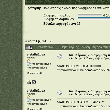
Ερώτηση:
Ποια από τις ακόλουθες διαφημίσεις είναι κατ
Διαφήμιση τσίχλας
4 (3
Διαφήμιση σαμπουάν
Σύνολο ψηφοφόρων: 12
Σελίδες:
1
[
2
]
3
4
...
9
Αποστολέας
Θέμα: Κέρδος – Διαφήμιση προϊόντω
efstathi1bva
Απ: Κέρδος – Διαφήμιση 
Newbie
«
Απάντηση #15 στις:
Φεβρουάριος 
ΔΙΑΦΗΜΙΣΗ ΜΕ ΟΠΑΠ1!!!!!!!!!
Αποσυνδεδεμένος
http://www.youtube.com/watch?v
Μηνύματα: 46
efstathi1bva
Απ: Κέρδος – Διαφήμιση 
Newbie
«
Απάντηση #16 στις:
Φεβρουάριος 
ΔΙΑΦΗΜΙΣΗ ΟΠΑΠ ΜΕ ΓΑΙΔΑΡΟ
Αποσυνδεδεμένος
http://www.youtube.com/watch?v=r
Μηνύματα: 46