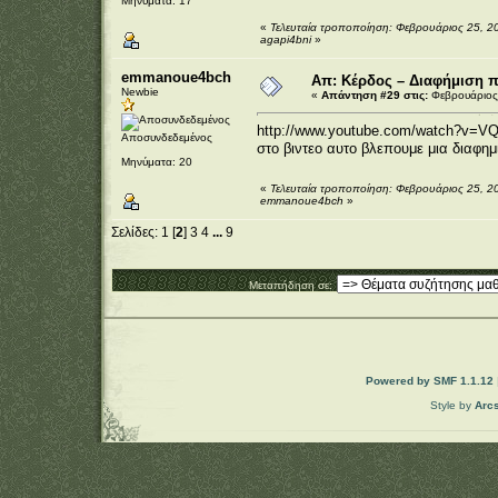
Μηνύματα: 17
«
Τελευταία τροποποίηση: Φεβρουάριος 25, 2
agapi4bni
»
emmanoue4bch
Απ: Κέρδος – Διαφήμιση 
Newbie
«
Απάντηση #29 στις:
Φεβρουάριος 
http://www.youtube.com/watch?v=V
Αποσυνδεδεμένος
στο βιντεο αυτο βλεπουμε μια διαφημι
Μηνύματα: 20
«
Τελευταία τροποποίηση: Φεβρουάριος 25, 2
emmanoue4bch
»
Σελίδες:
1
[
2
]
3
4
...
9
Μεταπήδηση σε:
Powered by SMF 1.1.12
Style by
Arc