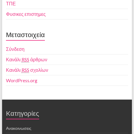
ΤΠΕ
Φυσικες επιστημες
Μεταστοιχεία
Σύνδεση
Κανάλι
RSS
άρθρων
Κανάλι
RSS
σχολίων
WordPress.org
Kατηγορίες
Ανακοινωσεις