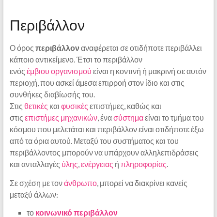
Περιβάλλον
Ο όρος
περιβάλλον
αναφέρεται σε οτιδήποτε περιβάλλει
κάποιο αντικείμενο. Έτσι το περιβάλλον
ενός
έμβιου
οργανισμού
είναι η κοντινή ή μακρινή σε αυτόν
περιοχή, που ασκεί άμεσα επιρροή στον ίδιο και στις
συνθήκες διαβίωσής του.
Στις
θετικές
και
φυσικές
επιστήμες, καθώς και
στις
επιστήμες μηχανικών
, ένα
σύστημα
είναι το τμήμα του
κόσμου που μελετάται και περιβάλλον είναι οτιδήποτε έξω
από τα όρια αυτού. Μεταξύ του συστήματος και του
περιβάλλοντος μπορούν να υπάρχουν αλληλεπιδράσεις
και ανταλλαγές
ύλης
,
ενέργειας
ή
πληροφορίας
.
Σε σχέση με τον
άνθρωπο
, μπορεί να διακρίνει κανείς
μεταξύ άλλων:
το
κοινωνικό περιβάλλον