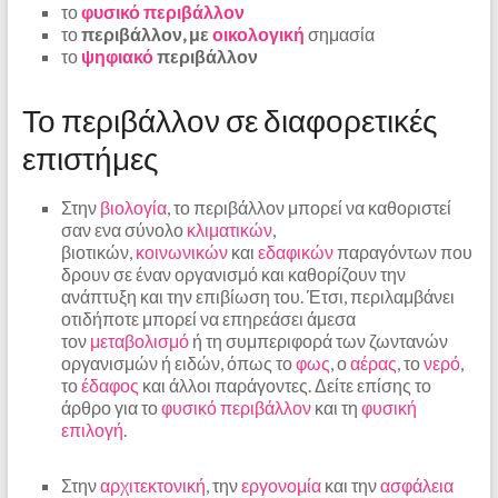
το
φυσικό περιβάλλον
το
περιβάλλον, με
οικολογική
σημασία
το
ψηφιακό
περιβάλλον
Το περιβάλλον σε διαφορετικές
επιστήμες
Στην
βιολογία
, το περιβάλλον μπορεί να καθοριστεί
σαν ενα σύνολο
κλιματικών
,
βιοτικών,
κοινωνικών
και
εδαφικών
παραγόντων που
δρουν σε έναν οργανισμό και καθορίζουν την
ανάπτυξη και την επιβίωση του. Έτσι, περιλαμβάνει
οτιδήποτε μπορεί να επηρεάσει άμεσα
τον
μεταβολισμό
ή τη συμπεριφορά των ζωντανών
οργανισμών ή ειδών, όπως το
φως
, ο
αέρας
, το
νερό
,
το
έδαφος
και άλλοι παράγοντες. Δείτε επίσης το
άρθρο για το
φυσικό περιβάλλον
και τη
φυσική
επιλογή
.
Στην
αρχιτεκτονική
, την
εργονομία
και την
ασφάλεια