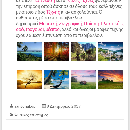
αποτελεί
έμπνευση
και οι
Καλές Τέχνες
φανερώνουν
την επιρροή οπού άσκησε σε όλους τους καλλιτέχνες
με όποιο είδος
Τέχνης
κι αν ασχολούνται. Ο
άνθρωπος μέσα στο περιβάλλον
δημιουργεί
Μουσική
,
Ζωγραφική
,
Ποίηση
,
Γλυπτική
,
χ
ορό
,
τραγούδι
,
θέατρο
, αλλά και όλες οι μορφές τέχνης
έχουν άμεση έμπνευση από το περιβάλλον.
santonakop
8 Δεκεμβρίου 2017
Φυσικες επιστημες