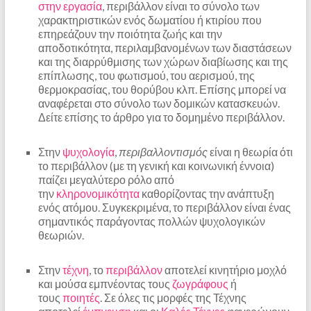
στην εργασία
, περιβάλλον είναι το σύνολο των
χαρακτηριστικών ενός δωματίου ή κτιρίου που
επηρεάζουν την ποιότητα ζωής και την
αποδοτικότητα, περιλαμβανομένων των διαστάσεων
και της διαρρύθμισης των χώρων διαβίωσης και της
επίπλωσης, του φωτισμού, του αερισμού, της
θερμοκρασίας, του θορύβου κλπ. Επίσης μπορεί να
αναφέρεται στο σύνολο των δομικών κατασκευών.
Δείτε επίσης το άρθρο για το δομημένο περιβάλλον.
Στην
ψυχολογία
,
περιβαλλοντισμός
είναι η θεωρία ότι
το περιβάλλον (με τη γενική και κοινωνική έννοια)
παίζει μεγαλύτερο ρόλο από
την
κληρονομικότητα
καθορίζοντας την ανάπτυξη
ενός ατόμου. Συγκεκριμένα, το περιβάλλον είναι ένας
σημαντικός παράγοντας πολλών ψυχολογικών
θεωριών.
Στην
τέχνη
, το
περιβάλλον
αποτελεί κινητήριο μοχλό
και μούσα εμπνέοντας τους
ζωγράφους
ή
τους
ποιητές
. Σε όλες τις μορφές της Τέχνης