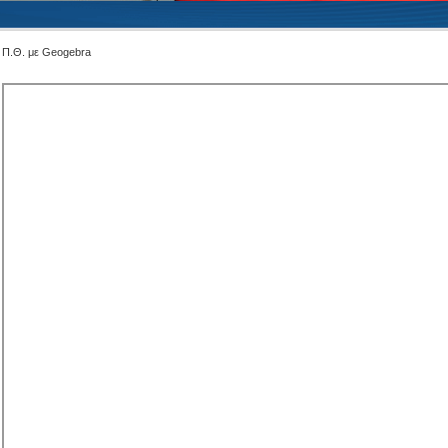
ς Π.Θ. με Geogebra