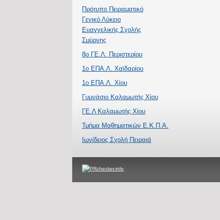
Πρότυπο Πειραματικό
Γενικό Λύκειο
Ευαγγελικής Σχολής
Σμύρνης
8ο ΓΕ.Λ. Περιστερίου
1ο ΕΠΑ.Λ. Χαϊδαρίου
1ο ΕΠΑ.Λ. Χίου
Γυμνάσιο Καλαμωτής Χίου
ΓΕ.Λ Καλαμωτής Χίου
Τμήμα Μαθηματικών Ε.Κ.Π.Α.
Ιωνίδειος Σχολή Πειραιά