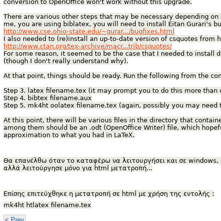
conversion to OpenOffice won't work without this upgrade.
There are various other steps that may be necessary depending on wha
me, you are using biblatex, you will need to install Eitan Gurari's b
http://www.cse.ohio-state.edu/~gurar.../bugfixes.html
I also needed to (re)install an up-to-date version of csquotes from h
http://www.ctan.org/tex-archive/macr...trib/csquotes/
For some reason, it seemed to be the case that I needed to install 
(though I don't really understand why).
At that point, things should be ready. Run the following from the co
Step 3. latex filename.tex (it may prompt you to do this more than 
Step 4. bibtex filename.aux
Step 5. mk4ht oolatex filename.tex (again, possibly you may need 
At this point, there will be various files in the directory that containe
among them should be an .odt (OpenOffice Writer) file, which hope
approximation to what you had in LaTeX.
Θα επανέλθω όταν το καταφέρω να λειτουργήσει και σε windows, 
αλλά λειτούργησε μόνο για html μετατροπή...
Επίσης επιτεύχθηκε η μετατροπή σε html με χρήση της εντολής :
mk4ht htlatex filename.tex
< Prev