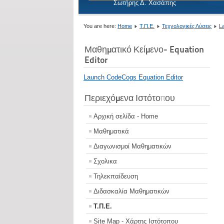
Σωτήρης Δ. Χασάπης
You are here:
Home
Τ.Π.Ε.
Τεχνολογικές Λύσεις
L
Μαθηματικό Κείμενο- Equation
Editor
Launch CodeCogs Equation Editor
Περιεχόμενα Ιστότοπου
Αρχική σελίδα - Home
Μαθηματικά
Διαγωνισμοί Μαθηματικών
Σχολικα
Τηλεκπαίδευση
Διδασκαλία Μαθηματικών
Τ.Π.Ε.
Site Map - Χάρτης Ιστότοπου