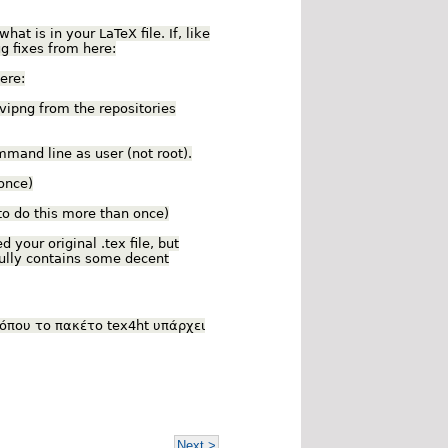
t is in your LaTeX file. If, like
ug fixes from here:
ere:
dvipng from the repositories
mmand line as user (not root).
once)
to do this more than once)
d your original .tex file, but
fully contains some decent
όπου το πακέτο tex4ht υπάρχει
Next >