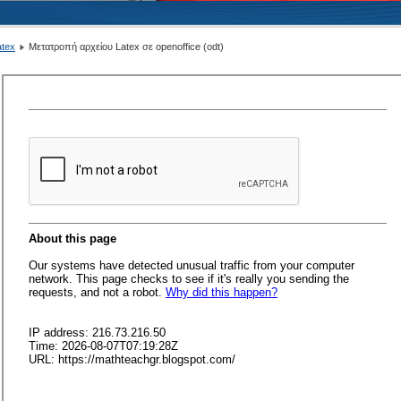
atex
Μετατροπή αρχείου Latex σε openoffice (odt)