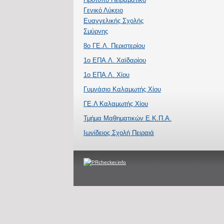
Γενικό Λύκειο
Ευαγγελικής Σχολής
Σμύρνης
8ο ΓΕ.Λ. Περιστερίου
1ο ΕΠΑ.Λ. Χαϊδαρίου
1ο ΕΠΑ.Λ. Χίου
Γυμνάσιο Καλαμωτής Χίου
ΓΕ.Λ Καλαμωτής Χίου
Τμήμα Μαθηματικών Ε.Κ.Π.Α.
Ιωνίδειος Σχολή Πειραιά