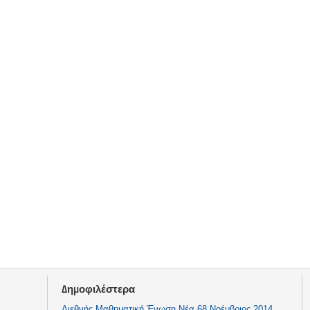
Δημοφιλέστερα
Διεθνής Μαθηματική Ένωση Νέα 68 Νοέμβριος 2014