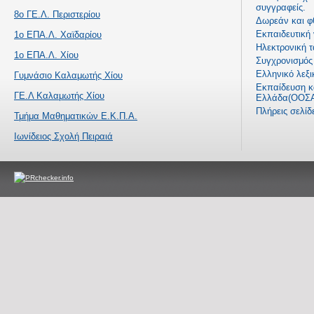
συγγραφείς.
8ο ΓΕ.Λ. Περιστερίου
Δωρεάν και φ
Εκπαιδευτική
1ο ΕΠΑ.Λ. Χαϊδαρίου
Ηλεκτρονική τ
1ο ΕΠΑ.Λ. Χίου
Συγχρονισμός 
Ελληνικό λεξι
Γυμνάσιο Καλαμωτής Χίου
Εκπαίδευση κα
ΓΕ.Λ Καλαμωτής Χίου
Ελλάδα(ΟΟΣΑ
Πλήρεις σελί
Τμήμα Μαθηματικών Ε.Κ.Π.Α.
Ιωνίδειος Σχολή Πειραιά