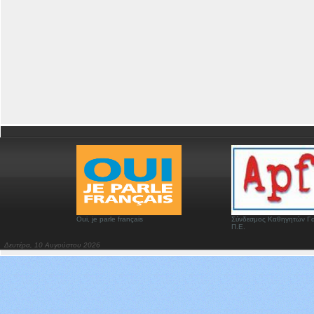
Oui, je parle français
Σύνδεσμος Καθηγητών Γα
Π.Ε.
Δευτέρα, 10 Αυγούστου 2026