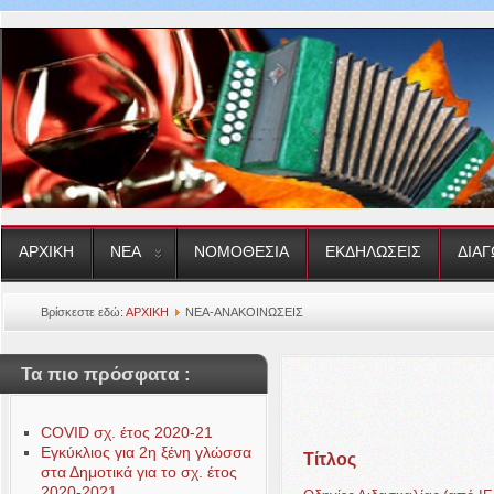
ΑΡΧΙΚΗ
ΝΕΑ
ΝΟΜΟΘΕΣΙΑ
ΕΚΔΗΛΩΣΕΙΣ
ΔΙΑΓ
Βρίσκεστε εδώ:
ΑΡΧΙΚΗ
ΝΕΑ-ΑΝΑΚΟΙΝΩΣΕΙΣ
Τα πιο πρόσφατα :
COVID σχ. έτος 2020-21
Εγκύκλιος για 2η ξένη γλώσσα
Τίτλος
στα Δημοτικά για το σχ. έτος
2020-2021