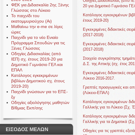
Οδηγίες Διδασκαλίας (από ΙΕ
ΦΕΚ για Διδασκαλία 2ης Ξένης
20 για Δημοτικό Γυμνάσιο Γ
Γλώσσας στο Λύκειο
Κατάλογος εγκεκριμένων βιβλ
Το παιχνίδι του
έτους 2019-20)
εκατομμυριούχου (Αι)
Μαθαίνω την e-me σε λίγες
Εγκεκριμένες διδακτικές σειρέ
ώρες
(2017-2018)
Παιχνίδι για το νέο Ενιαίο
Πρόγραμμα Σπουδών για τις
Εγκεκριμένες διδακτικές σειρ
Ξένες Γλώσσες
(2017-2018)
Οδηγίες Διδασκαλίας (από
Στοιχεία συγκρότησης τμημάτ
ΙΕΠ) σχ. έτους 2019-20 για
Δ.Σ. της Αττικής (σχ. έτος 201
Δημοτικό Γυμνάσιο ΓΕΛ και
ΕΠΑΛ
Eγκεκριμένες διδακτικές σειρ
Κατάλογος εγκεκριμένων
Λύκειο 2016-2017.
βιβλίων Δημοτικού σχ. έτους
2019-20)
Γραπτές προαγωγικές και απο
Παιχνίδι γνώσεων για το ΕΠΣ-
(Λύκειο-ΕΠΑΛ)
ξγ
Κατάλογος εγκεκριμένων διδ
Οδηγίες αξιολόγησης μαθητών
Γαλλικής για το Λύκειο (Σχ. 
Β/θμιας Εκπ/σης
Κατάλογος εγκεκριμένων διδ
Γαλλικής για τα Δημοτικά (Σχ
ΕΙΣΟΔΟΣ ΜΕΛΩΝ
Οδηγίες για τις γραπτές εξετά