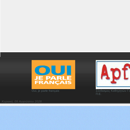
Oui, je parle français
Σύνδεσμος Καθηγητών Γα
Π.Ε.
Κυριακή, 09 Αυγούστου 2026