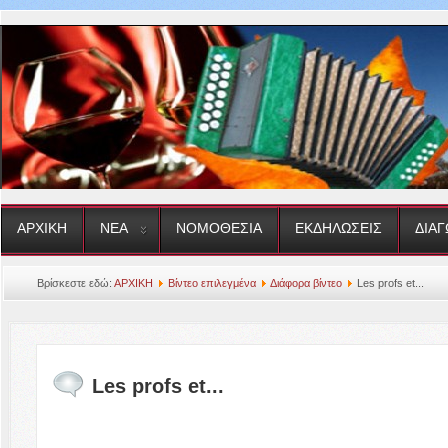
ΑΡΧΙΚΗ
ΝΕΑ
ΝΟΜΟΘΕΣΙΑ
ΕΚΔΗΛΩΣΕΙΣ
ΔΙΑΓ
Βρίσκεστε εδώ:
ΑΡΧΙΚΗ
Βίντεο επιλεγμένα
Διάφορα βίντεο
Les profs et...
Les profs et...