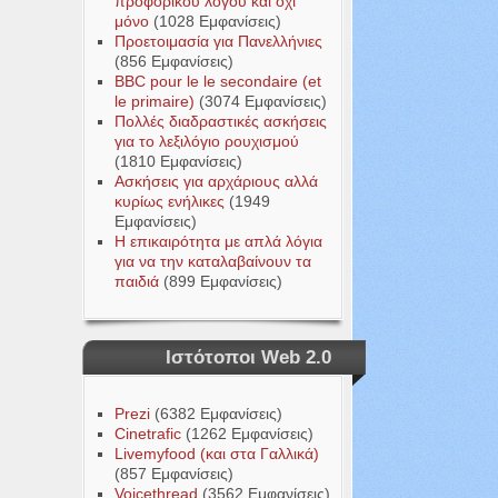
προφορικού λόγου και όχι
μόνο
(1028 Εμφανίσεις)
Προετοιμασία για Πανελλήνιες
(856 Εμφανίσεις)
BBC pour le le secondaire (et
le primaire)
(3074 Εμφανίσεις)
Πολλές διαδραστικές ασκήσεις
για το λεξιλόγιο ρουχισμού
(1810 Εμφανίσεις)
Ασκήσεις για αρχάριους αλλά
κυρίως ενήλικες
(1949
Εμφανίσεις)
Η επικαιρότητα με απλά λόγια
για να την καταλαβαίνουν τα
παιδιά
(899 Εμφανίσεις)
Ιστότοποι Web 2.0
Prezi
(6382 Εμφανίσεις)
Cinetrafic
(1262 Εμφανίσεις)
Livemyfood (και στα Γαλλικά)
(857 Εμφανίσεις)
Voicethread
(3562 Εμφανίσεις)