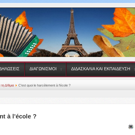
ΔΗΛΩΣΕΙΣ
ΔΙΑΓΩΝΙΣΜΟΙ
ΔΙΔΑΣΚΑΛΙΑ ΚΑΙ ΕΚΠΑΙΔΕΥΣΗ
α τη Δ/θμια
C'est quoi le harcèlement à l'école ?
t à l'école ?