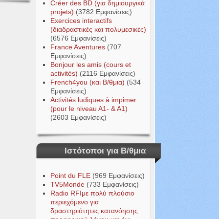
Créer des BD (για δημιουργικά
projets)
(3782 Εμφανίσεις)
Exercices interactifs
(διαδραστικές και πολυμεσικές)
(6576 Εμφανίσεις)
France Aventures
(707
Εμφανίσεις)
Bonjour les amis (cours et
activités)
(2116 Εμφανίσεις)
French4you (και Β/θμια)
(534
Εμφανίσεις)
Activités ludiques à impimer
(pour le niveau A1- & A1)
(2603 Εμφανίσεις)
Ιστότοποι για Β/θμια
Point du FLE
(969 Εμφανίσεις)
TV5Monde
(733 Εμφανίσεις)
Radio RFIμε πολύ πλούσιο
περιεχόμενο για
δραστηριότητες κατανόησης