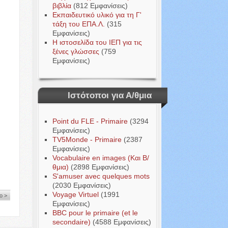
βιβλία
(812 Εμφανίσεις)
Εκπαιδευτικό υλικό για τη Γ'
τάξη του ΕΠΑ.Λ.
(315
Εμφανίσεις)
H ιστοσελίδα του ΙΕΠ για τις
ξένες γλώσσες
(759
Εμφανίσεις)
Ιστότοποι για Α/θμια
Point du FLE - Primaire
(3294
Εμφανίσεις)
TV5Monde - Primaire
(2387
Εμφανίσεις)
Vocabulaire en images (Και Β/
θμια)
(2898 Εμφανίσεις)
S'amuser avec quelques mots
(2030 Εμφανίσεις)
Voyage Virtuel
(1991
ο >
Εμφανίσεις)
BBC pour le primaire (et le
secondaire)
(4588 Εμφανίσεις)