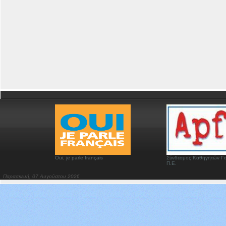
Oui, je parle français
Σύνδεσμος Καθηγητών Γα
Π.Ε.
Παρασκευή, 07 Αυγούστου 2026