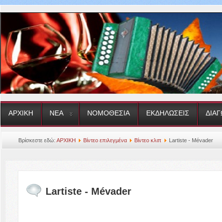
ΑΡΧΙΚΗ
ΝΕΑ
ΝΟΜΟΘΕΣΙΑ
ΕΚΔΗΛΩΣΕΙΣ
ΔΙΑΓ
Βρίσκεστε εδώ:
ΑΡΧΙΚΗ
Βίντεο επιλεγμένα
Βίντεο κλιπ
Lartiste - Mévader
Lartiste - Mévader