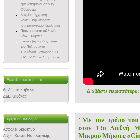
εμπνευσμένες από την
Οδύσσεια
Αρχεία σύγχρονης
κοινωνικής ιστορίας
Κινηματογράφοι διαβατικοί
Πρόγραμμα ανταλλαγής
νέων- Καβάλα
Επίσκεψη ομάδας νέων
του Πολιτιστικού
Συλλόγου Παναγίας "ΤΟ
ΚΑΣΤΡΟ" στο Ντόρτμουντ
Εκπαιδευτικοί ιστότοποι
6ο Λύκειο Καβάλας
Διαβάστε περισσότερα:
ΔΔΕ Καβάλας
"Με τον τρόπο του 
Χρήσιμοι Σύνδεσμοι
στον 13ο Διεθνή Μ
Ασφαλές διαδίκτυο
Μικρού Μήκους «Ci
Λεξικό Κοινής Νεοελληνικής