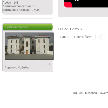
Άρθρα
148
Δικτυακοί Σύνδεσμοι
13
Εμφανίσεις Άρθρων
75093
Σχολείο υπηρεσίας
Σελίδα 1 από 5
Έναρξη
Προηγούμενο
1
2
1ο
Γυμνάσιο Καβάλας
Kαμίδου Ματούλα, Power