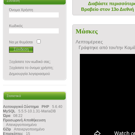
Σύνδεση
Διαβάστε περισσότερα:
Βραβείο στον 13ο Διεθνή
Όνομα Χρήστη
Κωδικός
Μάσκες
Λεπτομέρειες
Να με θυμάσαι
Γράφτηκε από τον/την Καμ
Ξεχάσατε τον κωδικό σας;
Ξεχάσατε το όνομα χρήστη;
Δημιουργία λογαριασμού
Στατιστικά
Λειτουργικό Σύστημα
PHP
5.6.40
MySQL
5.5.5-10.1.31-MariaDB
Ώρα
08:22
Προσωρινή Αποθήκευση
Απενεργοποιημένο
GZip
Απενεργοποιημένο
Επισκέπτες
15