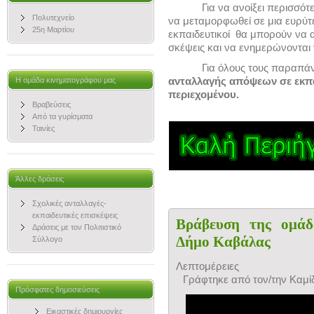
Για να ανοίξει περισσότ
Πολυτεχνείο
να μεταμορφωθεί σε μια ευρύτε
25η Μαρτίου
εκπαιδευτικοί θα μπορούν να 
σκέψεις και να ενημερώνονται
Για όλους τους παραπά
ανταλλαγής απόψεων σε εκπαι
Η ομάδα κινηματογράφου μας
περιεχομένου.
Βραβεύσεις
Από τα γυρίσματα
Ταινίες
Άλλες δράσεις
Σχολικές ανταλλαγές-
εκπαιδευτικές επισκέψεις
Βράβευση της ομάδ
Δράσεις με τον Πολιτιστικό
Δήμο Καβάλας
Σύλλογο
Λεπτομέρειες
Γράφτηκε από τον/την Καμ
Πρόσφατες δημοσιεύσεις
Εικαστικές δημιουργίες