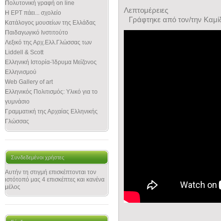
Πολυτονική γραφή on line
Λεπτομέρειες
Η ΕΡΤ πάει... σχολείο
Γράφτηκε από τον/την Καμ
Κατάλογος μουσείων της Ελλάδας
Παιδαγωγικό Ινστιτούτο
Λεξικό της Αρχ.Ελλ.Γλώσσας των
Liddell & Scott
Ελληνική Ιστορία-Ίδρυμα Μείζονος
Ελληνισμού
Web Gallery of art
Ελληνικός Πολιτισμός: Υλικό για το
γυμνάσιο
Γραμματική της Αρχαίας Ελληνικής
Γλώσσας
Συνδεδεμένοι χρήστες
Αυτήν τη στιγμή επισκέπτονται τον
ιστότοπό μας 4 επισκέπτες και κανένα
μέλος