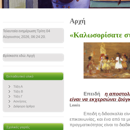
Αρχή
Τελευταία ενημέρωση:Τρίτη 04
«Καλωσορίσατε στ
Αύγουστος 2026, 06:24:20.
Βρίσκεστε εδώ:
Αρχή
Εκπαιδευτικό υλικό
Τάξη Α
Τάξη Β
Επειδή
η αποστολ
Τάξη Γ
είναι να εκχερσώνει ζούγ
Ασκήσεις
Lewis
Διάφορα άρθρα
Επειδή η διδασκαλία εί
επικοινωνίας, και ένα από τα 
πραγματικότητας είναι το διαδί
Σχολικές γιορτές