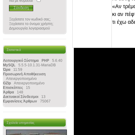
Να με θυμάσαι
«Αν τρέμο
κι αν πέφ
Ξεχάσατε τον κωδικό σας;
τι έχω αδ
Ξεχάσατε το όνομα χρήστη;
Δημιουργία λογαριασμού
Στατιστικά
Λειτουργικό Σύστημα
PHP
5.6.40
MySQL
5.5.5-10.1.31-MariaDB
Ώρα
11:59
Προσωρινή Αποθήκευση
Απενεργοποιημένο
GZip
Απενεργοποιημένο
Επισκέπτες
15
Άρθρα
148
Δικτυακοί Σύνδεσμοι
13
Εμφανίσεις Άρθρων
75067
Σχολείο υπηρεσίας