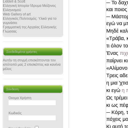
Liddell & Scott
─
Το δαχ
Ελληνική Ιστορία-Ίδρυμα Μείζονος
και ποιος
Ελληνισμού
Web Gallery of art
─
Μάστορα
Ελληνικός Πολιτισμός: Υλικό για το
εγώ να μπ
γυμνάσιο
Γραμματική της Αρχαίας Ελληνικής
Μηδέ καλ
Γλώσσας
«Τράβα, κ
τι όλον τ
Συνδεδεμένοι χρήστες
Ένας
πιχ
παίρνει κ
Αυτήν τη στιγμή επισκέπτονται τον
ιστότοπό μας 2 επισκέπτες και κανένα
«Αλίμονο
μέλος
Τρεις αδε
η μια 'χτ
κι εγώ
η 
Σύνδεση
Ως τρέμει
Όνομα Χρήστη
κι ως πέφ
─
Κόρη, 
Κωδικός
πόχεις μ
Κι αυτή τ