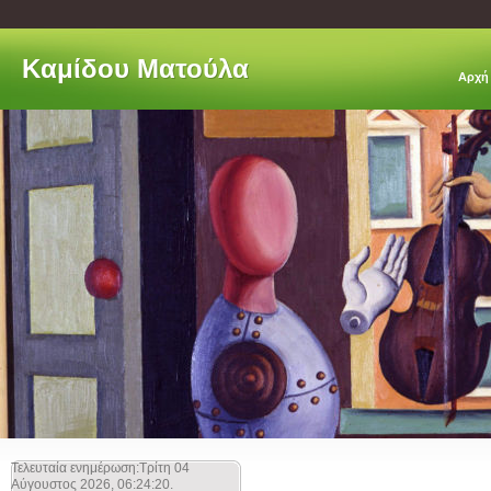
Kαμίδου Ματούλα
Αρχή
Τελευταία ενημέρωση:Τρίτη 04
Αύγουστος 2026, 06:24:20.