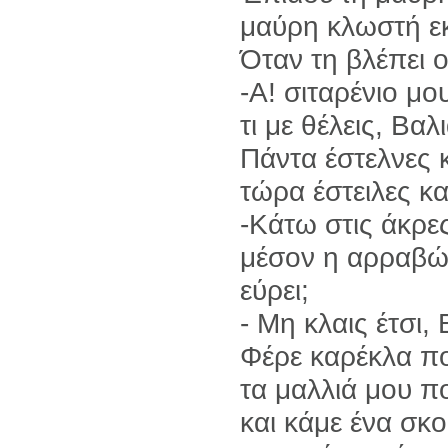
μαύρη κλωστή εκ
Όταν τη βλέπει 
-Α! σιταρένιο μο
τι με θέλεις, Βα
Πάντα έστελνες 
τώρα έστειλες κα
-Κάτω στις άκρε
μέσον η αρραβών
εύρει;
- Μη κλαις έτσι,
Φέρε καρέκλα πο
τα μαλλιά μου πο
και κάμε ένα σκο