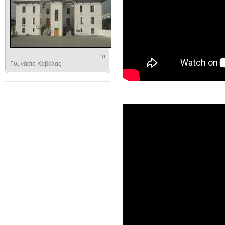
1ο
Γυμνάσιο Καβάλας