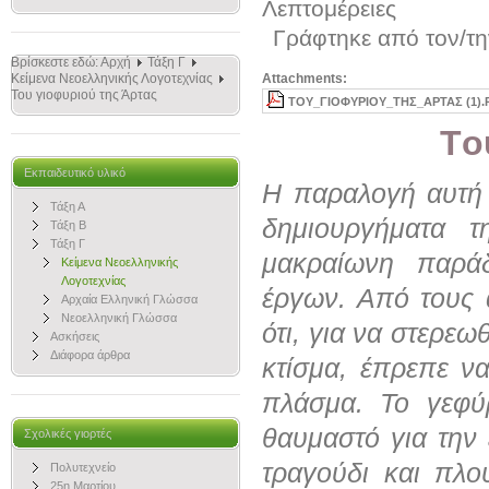
Λεπτομέρειες
Γράφτηκε από τον/τ
Βρίσκεστε εδώ:
Αρχή
Τάξη Γ
Κείμενα Νεοελληνικής Λογοτεχνίας
Attachments:
Του γιοφυριού της Άρτας
ΤΟΥ_ΓΙΟΦΥΡΙΟΥ_ΤΗΣ_ΑΡΤΑΣ (1).
Tο
Εκπαιδευτικό υλικό
Η παραλογή αυτή 
Τάξη Α
δημιουργήματα τ
Τάξη Β
Τάξη Γ
μακραίωνη παρά
Κείμενα Νεοελληνικής
Λογοτεχνίας
έργων. Από τους 
Αρχαία Ελληνική Γλώσσα
Νεοελληνική Γλώσσα
ότι, για να στερε
Ασκήσεις
Διάφορα άρθρα
κτίσμα, έπρεπε ν
πλάσμα. Το γεφύ
θαυμαστό για την
Σχολικές γιορτές
τραγούδι και πλο
Πολυτεχνείο
25η Μαρτίου