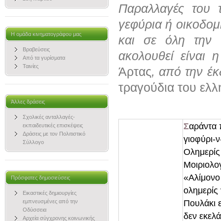
Παραλλαγές του 
γεφύρια ή οικοδο
Η ομάδα κινηματογράφου μας
και σε όλη την 
Βραβεύσεις
ακολουθεί είναι
Από τα γυρίσματα
Ταινίες
Άρτας
, από την έ
τραγούδια του ελλ
Άλλες δράσεις
Σχολικές ανταλλαγές-
Σ
αράντα 
εκπαιδευτικές επισκέψεις
Δράσεις με τον Πολιτιστικό
γιοφύρι-ν
Σύλλογο
Oλημερίς 
Μοιριολογ
«Αλίμονο
Πρόσφατες δημοσιεύσεις
ολημερίς 
Εικαστικές δημιουργίες
Πουλάκι ε
εμπνευσμένες από την
Οδύσσεια
δεν εκελά
Αρχεία σύγχρονης κοινωνικής