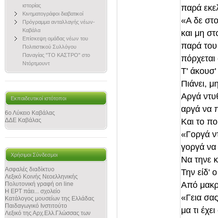
ιστορίας
παρά εκελ
Κινηματογράφοι διαβατικοί
«Α δε στο
Πρόγραμμα ανταλλαγής νέων-
Καβάλα
και μη στ
Επίσκεψη ομάδας νέων του
παρά του
Πολιτιστικού Συλλόγου
Παναγίας "ΤΟ ΚΑΣΤΡΟ" στο
πόρχεται 
Ντόρτμουντ
Τ' άκουσ
Πιάνει, μ
Αργά ντυθ
Εκπαιδευτικοί ιστότοποι
αργά να π
6ο Λύκειο Καβάλας
Και το πο
ΔΔΕ Καβάλας
«Γοργά ν
γοργά να 
Χρήσιμοι Σύνδεσμοι
Να τηνε 
Ασφαλές διαδίκτυο
Την είδ' 
Λεξικό Κοινής Νεοελληνικής
Από μακρι
Πολυτονική γραφή on line
Η ΕΡΤ πάει... σχολείο
«Γεια σας
Κατάλογος μουσείων της Ελλάδας
Παιδαγωγικό Ινστιτούτο
μα τι έχε
Λεξικό της Αρχ.Ελλ.Γλώσσας των