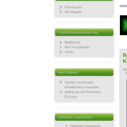
απόψ
Πολυτεχνείο
25η Μαρτίου
Η ομάδα κινηματογράφου μας
Βραβεύσεις
Από τα γυρίσματα
Ταινίες
Β
Κ
Λε
Άλλες δράσεις
Σχολικές ανταλλαγές-
εκπαιδευτικές επισκέψεις
Δράσεις με τον Πολιτιστικό
Σύλλογο
Πρόσφατες δημοσιεύσεις
Εικαστικές δημιουργίες