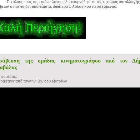
Για όλους τους παραπάνω λόγους δημιουργήθηκε αυτός ο
χώρος ανταλλαγής
εων σε εκπαιδευτικά θέματα, ιδιαίτερα φιλολογικού περιεχομένου.
ράβευση της ομάδας κινηματογράφου από τον Δή
αβάλας
πτομέρειες
Γράφτηκε από τον/την Καμίδου Ματούλα