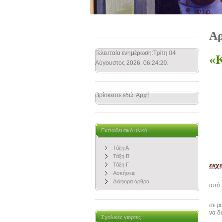
Α
Τελευταία ενημέρωση:Τρίτη 04
«Κ
Αύγουστος 2026, 06:24:20.
Βρίσκεστε εδώ:
Αρχή
Εκπαιδευτικό υλικό
Τάξη Α
Τάξη Β
Τάξη Γ
εκχ
Ασκήσεις
Διάφορα άρθρα
από 
σε μ
να δ
Σχολικές γιορτές