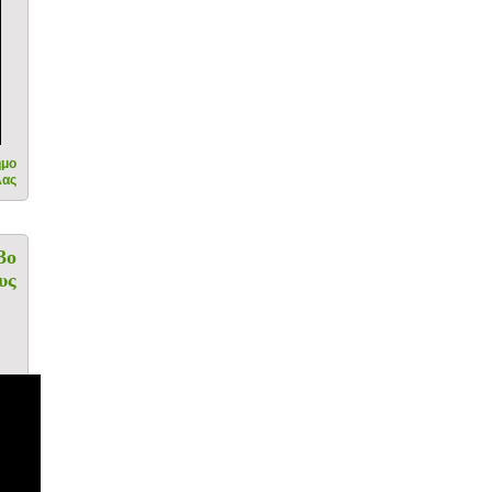
ήμο
λας
3ο
υς