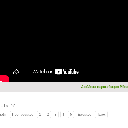
Διαβάστε περισσότερα: Μάσ
δα 1 από 5
αρξη
Προηγούμενο
1
2
3
4
5
Επόμενο
Τέλος