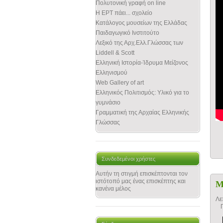
Πολυτονική γραφή on line
Η ΕΡΤ πάει... σχολείο
Κατάλογος μουσείων της Ελλάδας
Παιδαγωγικό Ινστιτούτο
Λεξικό της Αρχ.Ελλ.Γλώσσας των
Liddell & Scott
Ελληνική Ιστορία-Ίδρυμα Μείζονος
Ελληνισμού
Web Gallery of art
Ελληνικός Πολιτισμός: Υλικό για το
γυμνάσιο
Γραμματική της Αρχαίας Ελληνικής
Γλώσσας
Συνδεδεμένοι χρήστες
Αυτήν τη στιγμή επισκέπτονται τον
ιστότοπό μας ένας επισκέπτης και
Μ
κανένα μέλος
Λε