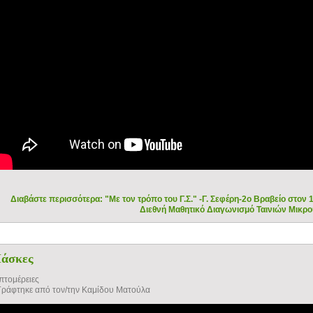
Διαβάστε περισσότερα: "Με τον τρόπο του Γ.Σ." -Γ. Σεφέρη-2ο Βραβείο στον 
Διεθνή Μαθητικό Διαγωνισμό Ταινιών Μικρού
άσκες
πτομέρειες
Γράφτηκε από τον/την Καμίδου Ματούλα