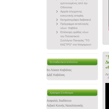
εμπνευσμένες από την
Οδύσσεια
Αρχεία σύγχρονης
κοινωνικής ιστορίας
Κινηματογράφοι διαβατικοί
Πρόγραμμα ανταλλαγής
νέων- Καβάλα
Επίσκεψη ομάδας νέων
του Πολιτιστικού
Συλλόγου Παναγίας "ΤΟ
ΚΑΣΤΡΟ" στο Ντόρτμουντ
"
Δ
Εκπαιδευτικοί ιστότοποι
«
6ο Λύκειο Καβάλας
Λε
ΔΔΕ Καβάλας
Χρήσιμοι Σύνδεσμοι
Ασφαλές διαδίκτυο
Λεξικό Κοινής Νεοελληνικής