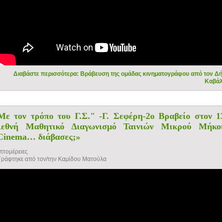
Διαβάστε περισσότερα: Βράβευση της ομάδας κινηματογράφου από τον Δ
Καβά
Με τον τρόπο του Γ.Σ." -Γ. Σεφέρη-2ο Βραβείο στον 1
ιεθνή Μαθητικό Διαγωνισμό Ταινιών Μικρού Μήκο
Cinema… διάβασες;»
πτομέρειες
Γράφτηκε από τον/την Καμίδου Ματούλα