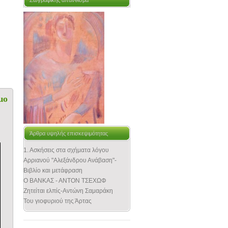
Ζωγραφικής απάνθισμα
μο
Άρθρα υψηλής επισκεψιμότητας
1. Ασκήσεις στα σχήματα λόγου
Αρριανού "Αλεξάνδρου Ανάβαση"-
Βιβλίο και μετάφραση
Ο ΒΑΝΚΑΣ - ΑΝΤΟΝ ΤΣΕΧΩΦ
Ζητείται ελπίς-Αντώνη Σαμαράκη
Του γιοφυριού της Άρτας