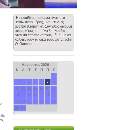
-
Η εκπαίδευση σήμερα είναι, στο
μεγαλύτερο μέρος, μνημειωδώς
αναποτελεσματική. Συνήθως δίνουμε
στους νέους κομμένα λουλούδια,
όταν θα έπρεπε να τους μάθουμε να
καλλιεργούν τα δικά τους φυτά. John
W. Gardner
Αύγουστος 2026
Κ
Δ
Τ
Τ
Π
Π
Σ
1
2
3
4
5
6
7
8
9
10
11
12
13
14
15
16
17
18
19
20
21
22
23
24
25
26
27
28
29
να
30
31
ωθεί
κό,