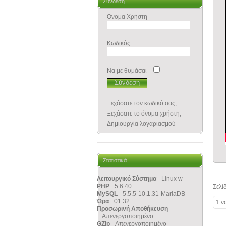
Σύνδεση
Όνομα Χρήστη
Κωδικός
Να με θυμάσαι
Ξεχάσατε τον κωδικό σας;
Ξεχάσατε το όνομα χρήστη;
Δημιουργία λογαριασμού
Στατιστικά
Λειτουργικό Σύστημα
Linux w
PHP
5.6.40
Σελί
MySQL
5.5.5-10.1.31-MariaDB
Ώρα
01:32
Έν
Προσωρινή Αποθήκευση
Απενεργοποιημένο
GZip
Απενεργοποιημένο