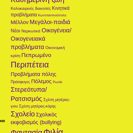
Κινητικά
Καλοκαιρινές διακοπές
προβλήματα
Κωνσταντινούπολη
Μεγάλοι-παιδιά
Μέλλον
Οικογένεια/
Νέοι
Ναρκωτικά
Οικογενειακά
προβλήματα
Οικονομική
Πεπρωμένο
κρίση
Περιπέτεια
Προβλήματα πόλης
Πόλεμος
Πρόσφυγες
Ρωσία
Στερεότυπα/
Ρατσισμός
Σχέση μητέρας-
γιου
Σχέση μητέρας-κόρης
Σχολείο
Σχολικός
και
εκφοβισμός (bullying)
Φιλία
Φαντασία