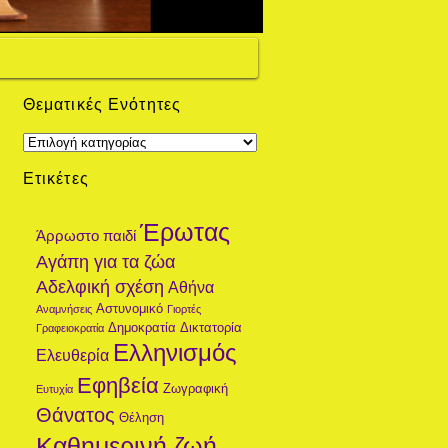
Θεματικές Ενότητες
Θεματικές
Ενότητες
Ετικέτες
Έρωτας
Άρρωστο παιδί
Αγάπη για τα ζώα
Αδελφική σχέση
Αθήνα
Αστυνομικό
Αναμνήσεις
Γιορτές
Δημοκρατία
Δικτατορία
Γραφειοκρατία
Ελληνισμός
Ελευθερία
Εφηβεία
Ζωγραφική
Ευτυχία
Θάνατος
Θέληση
Καθημερινή ζωή