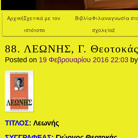
Αρχική
Σχετικά με τον
Βιβλία
Φιλαναγνωσία στ
ιστότοπο
σχολείο2
88. ΛΕΩΝΗΣ, Γ. Θεοτοκά
Posted on
19 Φεβρουαρίου 2016 22:03
b
ΤΙΤΛΟΣ
:
Λεωνής
ΣΥΓΓΡΑΦΕΑΣ
:
Γιώργος Θεοτοκάς