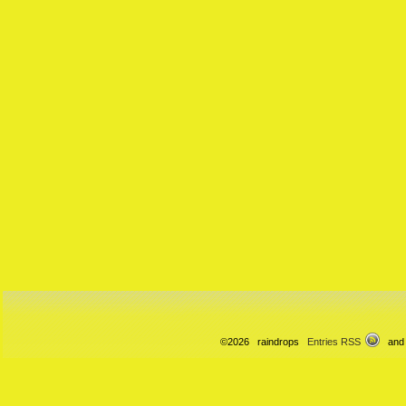
©2026 raindrops
Entries RSS
and