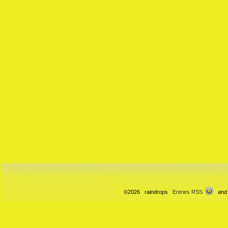
©2026 raindrops
Entries RSS
and