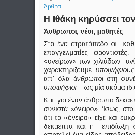
Άρθρα
Η Ιθάκη κηρύσσει τον
Άνθρωποι, νέοι, μαθητές
Στο ένα στρατόπεδο οι καθη
επαγγελματίες φροντιστές.
«ονείρων» των χιλιάδων αν
χαρακτηρίζουμε
υποψήφιους
απ΄ όλα
άνθρωποι
στη συν
υποψήφιοι
– ως μία ακόμα ιδι
Και, για έναν άνθρωπο δεκαε
συνιστά «όνειρο». Ίσως, στ
ότι το «όνειρο» είχε και ευκ
δεκαεπτά και η επιδίωξη σ
αποτελεί ένα είδος απόδειξη