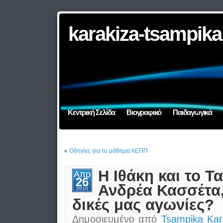
karakiza-tsampika
Κεντρική Σελίδα
Βιογραφικό
Παιδαγωγικά
«
Οδηγίες για το μάθημα ΑEΠΠ
Η Ιθάκη και το Τ
Απρ
26
Ανδρέα Κασσέτα, 
2010
δικές μας αγωνίες?
Δημοσιευμένο από
Tsampika Kar