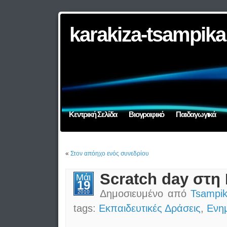
karakiza-tsampika
Κεντρική Σελίδα
Βιογραφικό
Παιδαγωγικά
«
Στον απόηχο ενός συνεδρίου
Scratch day στη
Μάι
19
Δημοσιευμένο από
Tsampik
2010
tags:
Εκπαιδευτικές Δράσεις
,
Ενη