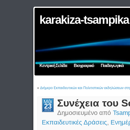
karakiza-tsampika
Κεντρική Σελίδα
Βιογραφικό
Παιδαγωγικά
«
Διήμερο Εκπαιδευτικών και Πολιτιστικών εκδηλώσεων στ
Συνέχεια του S
Μάι
23
2010
Δημοσιευμένο από
Tsamp
Εκπαιδευτικές Δράσεις
,
Ενημέ