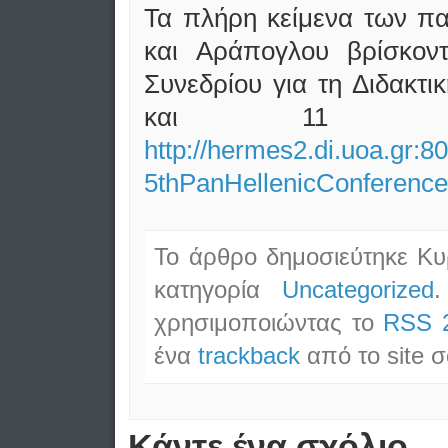
Τα πλήρη κείμενα των 
και Αράπογλου βρίσκον
Συνεδρίου για τη Διδακτι
και 11 Απρ
http://hermes2.di.uoa.gr:
5thPanHellenicConference-
Το άρθρο δημοσιεύτηκε Κυρ
κατηγορία
Uncategorized
.
χρησιμοποιώντας το
RSS 
ένα
trackback
από το site σ
Κάντε ένα σχόλιο