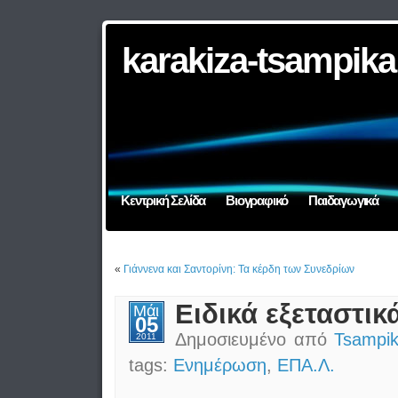
karakiza-tsampika
Κεντρική Σελίδα
Βιογραφικό
Παιδαγωγικά
«
Γιάννενα και Σαντορίνη: Τα κέρδη των Συνεδρίων
Ειδικά εξεταστι
Μάι
05
Δημοσιευμένο από
Tsampik
2011
tags:
Ενημέρωση
,
ΕΠΑ.Λ.