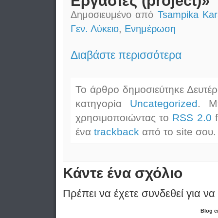
Εργασίες (project)»
Δημοσιευμένο από
Tsampika Kar
Γεν. Λύκειο
,
Ενημέρωση
Διαβάστε περισσότερα
Το άρθρο δημοσιεύτηκε Δευτέρ
κατηγορία
Uncategorized
. Μ
χρησιμοποιώντας το
RSS 2.0
f
ένα
trackback
από το site σου.
Κάντε ένα σχόλιο
Πρέπει να έχετε συνδεθεί για να
Blog c