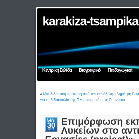
karakiza-tsampika
Κεντρική Σελίδα
Βιογραφικό
Παιδαγωγικά
«
Μια διδακτική πρόταση από τον συνάδελφο Δημήτρη Βα
για τη διδασκαλία της Πληροφορικής στο Γυμνάσιο
Επιμόρφωση εκπ
Μάι
30
Λυκείων στο αντι
2011