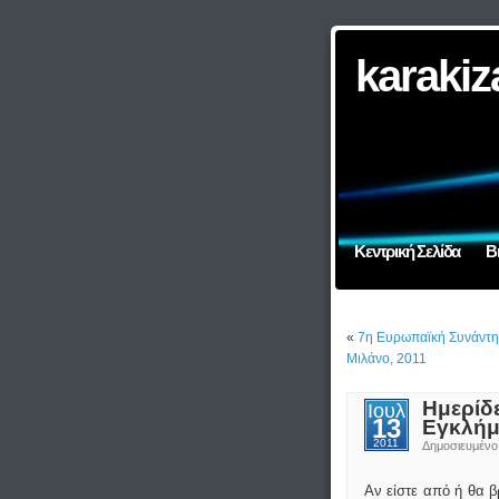
karakiz
Κεντρική Σελίδα
Β
«
7η Ευρωπαϊκή Συνάντησ
Μιλάνο, 2011
Ημερίδ
Ιουλ
13
Eγκλήμ
2011
Δημοσιευμέν
Αν είστε από ή θα 