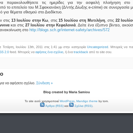
να παρακολουθήσετε τις ημερίδες για την ασφαλή πλοήγηση στο 
ό το επιτελείο του Μ.Σφακιανάκη (Δ/ντής Δίωξης e-crime) σε συνεργασία 
ό για θέματα εθισμού στο Διαδίκτυο.
υν στις
13 Ιουλίου στην Κω
, στις
15 Ιουλίου στη Μυτιλήνη
, στις
22 Ιουλί
ννινα
και στις
27 Ιουλίου στην Κεφαλονιά
. Δείτε ένα έξυπνο βίντεο, ακού
 ανακοίνωση στο
http://blogs.sch.gr/internet-safety/archives/572
 Τετάρτη, Ιουλίου 13th, 2011 στις 1:41 μμ στην κατηγορία
Uncategorized
. Μπορείς να πα
SS 2.0
feed. Μπορείς να
αφήσεις ένα σχόλιο
, ή ένα
trackback
από το site σου.
ιο
 για να αφήσετε σχόλιο.
Σύνδεση »
Blog created by Maria Samiou
Το site αυτό χρησιμοποιεί
WordPress
,
Mandigo theme
by tom.
Άρθρα (RSS)
και
Σχόλια (RSS)
.