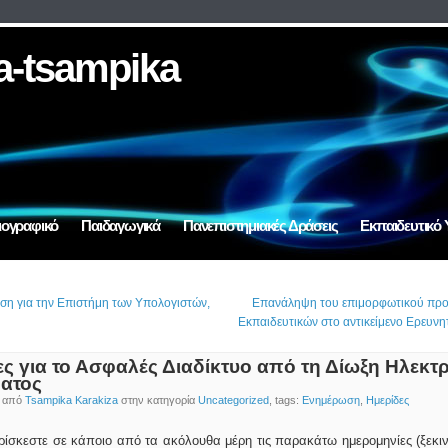
a-tsampika
ιογραφικό
Παιδαγωγικά
Πανεπιστημιακές Δράσεις
Εκπαιδευτικό 
η για την Επιστήμη των Υπολογιστών,
Επανάληψη του επιμορφωτικού πρ
Εκπαιδευτικών στο αντικείμενο Ερευνητ
ες για το Ασφαλές Διαδίκτυο από τη Δίωξη Hλεκτ
ατος
ο από
Tsampika Karakiza
στην κατηγορία
Uncategorized
, tags:
Ενημέρωση
,
Ημερίδες
βρίσκεστε σε κάποιο από τα ακόλουθα μέρη τις παρακάτω ημερομηνίες (ξεκι