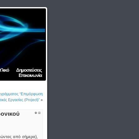
Υλικό
Δημοσιεύσεις
Επικοινωνία
ογράμματος “Επιμόρφωση
ικές Εργασίες (Project)”
»
ρονικού
νώντας από σήμερα),