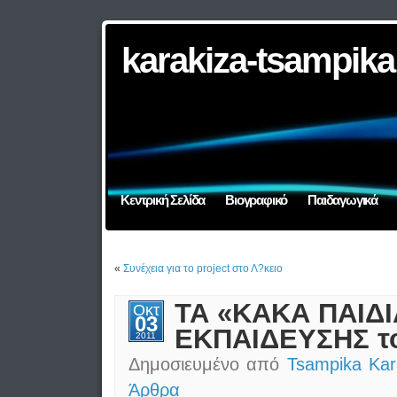
karakiza-tsampika
Κεντρική Σελίδα
Βιογραφικό
Παιδαγωγικά
«
Συνέχεια για το project στο Λ?κειο
ΤΑ «ΚΑΚΑ ΠΑΙΔΙ
Οκτ
03
ΕΚΠΑΙΔΕΥΣΗΣ το
2011
Δημοσιευμένο από
Tsampika Kar
Άρθρα