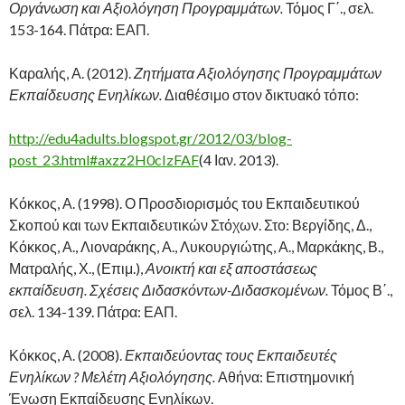
Οργάνωση και Αξιολόγηση Προγραμμάτων.
Τόμος Γ΄., σελ.
153-164. Πάτρα: ΕΑΠ.
Καραλής, Α. (2012).
Ζητήματα Αξιολόγησης Προγραμμάτων
Εκπαίδευσης Ενηλίκων.
Διαθέσιμο στον δικτυακό τόπο:
http://edu4adults.blogspot.gr/2012/03/blog-
post_23.html#axzz2H0cIzFAF
(4 Ιαν. 2013).
Κόκκος, Α. (1998). Ο Προσδιορισμός του Εκπαιδευτικού
Σκοπού και των Εκπαιδευτικών Στόχων. Στο: Βεργίδης, Δ.,
Κόκκος, Α., Λιοναράκης, Α., Λυκουργιώτης, Α., Μαρκάκης, Β.,
Ματραλής, Χ., (Επιμ.),
Ανοικτή και εξ αποστάσεως
εκπαίδευση. Σχέσεις Διδασκόντων-Διδασκομένων.
Τόμος Β΄.,
σελ. 134-139. Πάτρα: ΕΑΠ.
Κόκκος, Α. (2008).
Εκπαιδεύοντας τους Εκπαιδευτές
Ενηλίκων ? Μελέτη Αξιολόγησης.
Αθήνα: Επιστημονική
Ένωση Εκπαίδευσης Ενηλίκων.