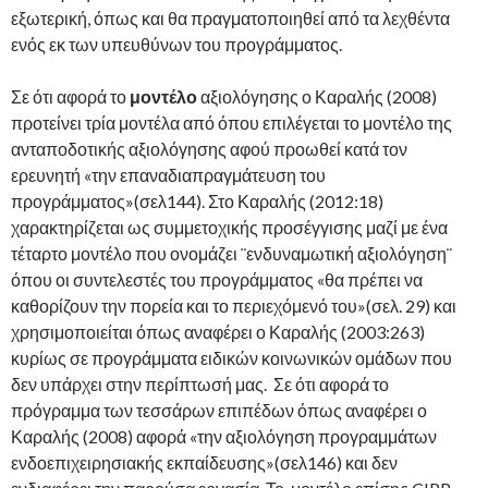
εξωτερική, όπως και θα πραγματοποιηθεί από τα λεχθέντα
ενός εκ των υπευθύνων του προγράμματος.
Σε ότι αφορά το
μοντέλο
αξιολόγησης ο Καραλής (2008)
προτείνει τρία μοντέλα από όπου επιλέγεται το μοντέλο της
ανταποδοτικής αξιολόγησης αφού προωθεί κατά τον
ερευνητή «την επαναδιαπραγμάτευση του
προγράμματος»(σελ144). Στο Καραλής (2012:18)
χαρακτηρίζεται ως συμμετοχικής προσέγγισης μαζί με ένα
τέταρτο μοντέλο που ονομάζει ¨ενδυναμωτική αξιολόγηση¨
όπου οι συντελεστές του προγράμματος «θα πρέπει να
καθορίζουν την πορεία και το περιεχόμενό του»(σελ. 29) και
χρησιμοποιείται όπως αναφέρει ο Καραλής (2003:263)
κυρίως σε προγράμματα ειδικών κοινωνικών ομάδων που
δεν υπάρχει στην περίπτωσή μας. Σε ότι αφορά το
πρόγραμμα των τεσσάρων επιπέδων όπως αναφέρει ο
Καραλής (2008) αφορά «την αξιολόγηση προγραμμάτων
ενδοεπιχειρησιακής εκπαίδευσης»(σελ146) και δεν