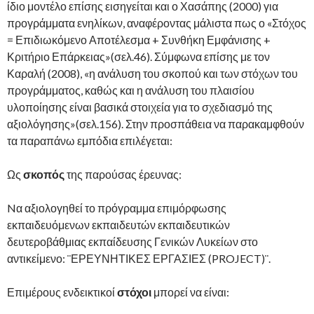
ίδιο μοντέλο επίσης εισηγείται και ο Χασάπης (2000) για
προγράμματα ενηλίκων, αναφέροντας μάλιστα πως ο «Στόχος
= Επιδιωκόμενο Αποτέλεσμα + Συνθήκη Εμφάνισης +
Κριτήριο Επάρκειας»(σελ.46). Σύμφωνα επίσης με τον
Καραλή (2008), «η ανάλυση του σκοπού και των στόχων του
προγράμματος, καθώς και η ανάλυση του πλαισίου
υλοποίησης είναι βασικά στοιχεία για το σχεδιασμό της
αξιολόγησης»(σελ.156). Στην προσπάθεια να παρακαμφθούν
τα παραπάνω εμπόδια επιλέγεται:
Ως
σκοπός
της παρούσας έρευνας:
Nα αξιολογηθεί το πρόγραμμα επιμόρφωσης
εκπαιδευόμενων εκπαιδευτών εκπαιδευτικών
δευτεροβάθμιας εκπαίδευσης Γενικών Λυκείων στο
αντικείμενο: ¨ΕΡΕΥΝΗΤΙΚΕΣ ΕΡΓΑΣΙΕΣ (PROJECT)¨.
Επιμέρους ενδεικτικοί
στόχοι
μπορεί να είναι: