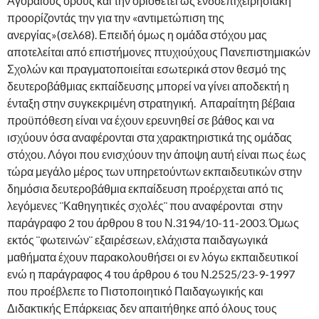
Αγοραίους όρους και την οριοθετεί ως ενδοεπιχειρησιακή
προορίζοντάς την για την «αντιμετώπιση της
ανεργίας»(σελ68). Επειδή όμως η ομάδα στόχου μας
αποτελείται από επιστήμονες πτυχιούχους Πανεπιστημιακών
Σχολών και πραγματοποιείται εσωτερικά στον θεσμό της
δευτεροβάθμιας εκπαίδευσης μπορεί να γίνει αποδεκτή η
ένταξη στην συγκεκριμένη στρατηγική. Απαραίτητη βέβαια
προϋπόθεση είναι να έχουν ερευνηθεί σε βάθος και να
ισχύουν όσα αναφέρονται στα χαρακτηριστικά της ομάδας
στόχου. Λόγοι που ενισχύουν την άποψη αυτή είναι πως έως
τώρα μεγάλο μέρος των υπηρετούντων εκπαιδευτικών στην
δημόσια δευτεροβάθμια εκπαίδευση προέρχεται από τις
λεγόμενες ¨Καθηγητικές σχολές¨ που αναφέρονται στην
παράγραφο 2 του άρθρου 8 του Ν.3194/10-11-2003. Όμως
εκτός ¨φωτεινών¨ εξαιρέσεων, ελάχιστα παιδαγωγικά
μαθήματα έχουν παρακολουθήσει οι εν λόγω εκπαιδευτικοί
ενώ η παράγραφος 4 του άρθρου 6 του Ν.2525/23-9-1997
που προέβλεπε το Πιστοποιητικό Παιδαγωγικής και
Διδακτικής Επάρκειας δεν απαιτήθηκε από όλους τους