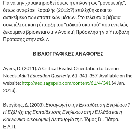
Για να μην χαρακτηρισθεί όμως η επιλογή ως ¨μονομερής¨,
όπως αναφέρει Καραλής (2012:7) επιλέχθηκε και το
αντικείμενο των εποπτικών μέσων. Στο τελευταίο βέβαια
συνετέλεσε και η ύπαρξη του ¨ειδικού σκοπού¨ που εντελώς
ξεκομμένα βρίσκεται στην Ανοικτή Πρόσκληση για Υποβολή
Πρότασης στην σελ.7.
ΒΙΒΛΙΟΓΡΑΦΙΚΕΣ ΑΝΑΦΟΡΕΣ
Ayers, D. (2011). A Critical Realist Orientation to Learner
Needs.
Adult Education Quarterly
, 61, 341-357. Available on the
website:
http://aeq.sagepub.com/content/61/4/341
(4 Jan.
2013).
Βεργίδης, Δ. (2008).
Εισαγωγή στην Εκπαίδευση Ενηλίκων ?
Η Εξέλιξη της Εκπαίδευσης Ενηλίκων στην Ελλάδα και η
Κοινωνικο-οικονομική Λειτουργία της.
Τόμος Β΄. Πάτρα:
Ε.Α.Π.