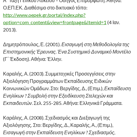
Α΄ Τάξη Γενικού Λυκείου – Οδηγός Επιμορφωτή. Αθήνα:
Ο.ΕΠ.ΕΚ. Διαθέσιμο στο δικτυακό τόπο:
http://www.oepek.gr/portal/index.php?
option=com_content&view=frontpage&Itemid=1
(4 Ιαν.
2013).
Δημητρόπουλος, Ε. (2001).
Εισαγωγή στη Μεθοδολογία της
Επιστημονικής Έρευνας. Ένα Συστημικό Δυναμικό Μοντέλο
(Γ΄ Έκδοση). Αθήνα: Έλλην.
Καραλής, Α. (2003). Συμμετοχικές Προσεγγίσεις στην
Αξιολόγηση Προγραμμάτων Εκπαίδευσης Ειδικών
Κοινωνικών Ομάδων. Στο: Βεργίδης, Δ., (Επιμ.),
Εκπαίδευση
Ενηλίκων ? Συμβολή στην Εξειδίκευση Στελεχών και
Εκπαιδευτών
. Σελ. 255-285. Αθήνα: Ελληνικά Γράμματα.
Καράλης, Α. (2008). Σχεδιασμός και Διεξαγωγή της
Αξιολόγησης. Στο: Βεργίδης, Δ., Καραλής, Α., (Επιμ.),
Εισαγωγή στην Εκπαίδευση Ενηλίκων ? Σχεδιασμός,