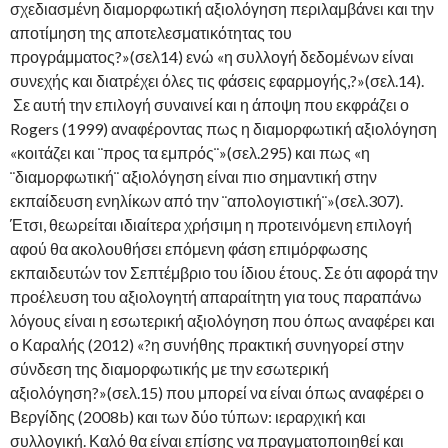
σχεδιασμένη διαμορφωτική αξιολόγηση περιλαμβάνει και την
αποτίμηση της αποτελεσματικότητας του
προγράμματος?»(σελ14) ενώ «η συλλογή δεδομένων είναι
συνεχής και διατρέχει όλες τις φάσεις εφαρμογής,?»(σελ.14).
Σε αυτή την επιλογή συναινεί και η άποψη που εκφράζει ο
Rogers (1999) αναφέροντας πως η διαμορφωτική αξιολόγηση
«κοιτάζει και ¨προς τα εμπρός¨»(σελ.295) και πως «η
¨διαμορφωτική¨ αξιολόγηση είναι πιο σημαντική στην
εκπαίδευση ενηλίκων από την ¨απολογιστική¨»(σελ.307).
Έτσι, θεωρείται ιδιαίτερα χρήσιμη η προτεινόμενη επιλογή
αφού θα ακολουθήσει επόμενη φάση επιμόρφωσης
εκπαιδευτών τον Σεπτέμβριο του ίδιου έτους. Σε ότι αφορά την
προέλευση του αξιολογητή απαραίτητη για τους παραπάνω
λόγους είναι η εσωτερική αξιολόγηση που όπως αναφέρει και
ο Καραλής (2012) «?η συνήθης πρακτική συνηγορεί στην
σύνδεση της διαμορφωτικής με την εσωτερική
αξιολόγηση?»(σελ.15) που μπορεί να είναι όπως αναφέρει ο
Βεργίδης (2008b) και των δύο τύπων: ιεραρχική και
συλλογική. Καλό θα είναι επίσης να πραγματοποιηθεί και