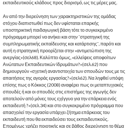
εκπαιδευτικούς κλάδους προς διορισμό, ως τις μέρες μας.
Αν από την διερεύνηση των χαρακτηριστικών της ομάδας
στόχου διαπιστωθεί πως δεν υφίσταται επαρκής
υποστηρικτική παιδαγωγική βάση τότε το συγκεκριμένο
πρόγραμμα μπορεί να ανήκει και στην ¨στρατηγική της
συμπληρωματικής εκπαίδευσης και κατάρτισης¨, παρότι και
αυτή η στρατηγική προορίζεται στην «αντιμετώπιση της
ανεργίας»(σελ68). Καλύπτει όμως, «ελλείψεις αποφοίτων
Ανώτατων Εκπαιδευτικών Ιδρυμάτων?»(σελ.62) που
δημιουργούν «σχετική αναντιστοιχία των σπουδών τους με τις
απαιτήσεις της αγοράς εργασίας?»(σελ62). Να ληφθεί υπόψη
επίσης πως ο Κόκκος (2008) αναφέρει πως οι μεταπτυχιακές
σπουδές ή και οι σπουδές στις επιστήμες της αγωγής δεν
αποτελούν από μόνες τους εχέγγυο για την επάρκεια ενός
εκπαιδευτή ?»(σελ.34) και στο συγκεκριμένο πρόγραμμα που
απασχολεί την εργασία υπάρχει ζήτημα επάρκειας του
εκπαιδευτή που θα εκπαιδεύσει τους εκπαιδευτικούς.
Επομένως χρήζει ποιοτικής και σε βάθος διερεύνηση το θέμα