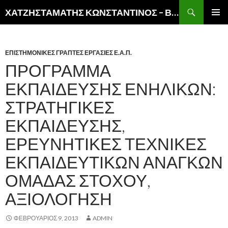
Αναζήτηση
ΧΑΤΖΗΣΤΑΜΑΤΗΣ ΚΩΝΣΤΑΝΤΙΝΟΣ – ΒΙΚΤΩΡ
ΜΕΤΆΒΑΣΗ
ΚΎΡΙΟ
ΣΕ
ΜΕΝΟΎ
ΠΕΡΙΕΧΌΜΕΝΟ
ΕΠΙΣΤΗΜΟΝΙΚΕΣ ΓΡΑΠΤΕΣ ΕΡΓΑΣΙΕΣ Ε.Α.Π.
ΠΡΌΓΡΑΜΜΑ
ΕΚΠΑΊΔΕΥΣΗΣ ΕΝΗΛΊΚΩΝ:
ΣΤΡΑΤΗΓΙΚΈΣ
ΕΚΠΑΊΔΕΥΣΗΣ,
ΕΡΕΥΝΗΤΙΚΈΣ ΤΕΧΝΙΚΈΣ
ΕΚΠΑΙΔΕΥΤΙΚΏΝ ΑΝΑΓΚΏΝ
ΟΜΆΔΑΣ ΣΤΌΧΟΥ,
ΑΞΙΟΛΌΓΗΣΗ
ΦΕΒΡΟΥΆΡΙΟΣ 9, 2013
ADMIN