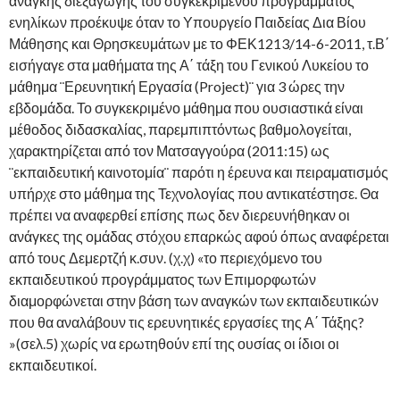
ανάγκης διεξαγωγής του συγκεκριμένου προγράμματος
ενηλίκων προέκυψε όταν το Υπουργείο Παιδείας Δια Βίου
Μάθησης και Θρησκευμάτων με το ΦΕΚ1213/14-6-2011, τ.Β΄
εισήγαγε στα μαθήματα της Α΄ τάξη του Γενικού Λυκείου το
μάθημα ¨Ερευνητική Εργασία (Project)¨ για 3 ώρες την
εβδομάδα. Το συγκεκριμένο μάθημα που ουσιαστικά είναι
μέθοδος διδασκαλίας, παρεμπιπτόντως βαθμολογείται,
χαρακτηρίζεται από τον Ματσαγγούρα (2011:15) ως
¨εκπαιδευτική καινοτομία¨ παρότι η έρευνα και πειραματισμός
υπήρχε στο μάθημα της Τεχνολογίας που αντικατέστησε. Θα
πρέπει να αναφερθεί επίσης πως δεν διερευνήθηκαν οι
ανάγκες της ομάδας στόχου επαρκώς αφού όπως αναφέρεται
από τους Δεμερτζή κ.συν. (χ.χ) «το περιεχόμενο του
εκπαιδευτικού προγράμματος των Επιμορφωτών
διαμορφώνεται στην βάση των αναγκών των εκπαιδευτικών
που θα αναλάβουν τις ερευνητικές εργασίες της Α΄ Τάξης?
»(σελ.5) χωρίς να ερωτηθούν επί της ουσίας οι ίδιοι οι
εκπαιδευτικοί.