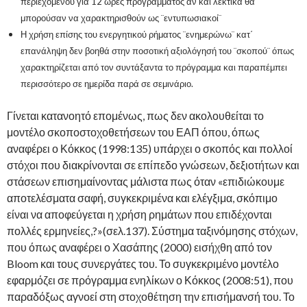
περιεχομένου για 12 ώρες προγράμματος αν και λεκτικά θα
μπορούσαν να χαρακτηρισθούν ως ¨εντυπωσιακοί¨
Η χρήση επίσης του ενεργητικού ρήματος ¨ενημερώνω¨ κατ΄
επανάληψη δεν βοηθά στην ποσοτική αξιολόγησή του ¨σκοπού¨ όπως
χαρακτηρίζεται από τον συντάξαντα το πρόγραμμα και παραπέμπει
περισσότερο σε ημερίδα παρά σε σεμινάριο.
Γίνεται κατανοητό επομένως, πως δεν ακολουθείται το
μοντέλο σκοποστοχοθετήσεων του ΕΑΠ όπου, όπως
αναφέρει ο Κόκκος (1998:135) υπάρχει ο σκοπός και πολλοί
στόχοι που διακρίνονται σε επίπεδο γνώσεων, δεξιοτήτων και
στάσεων επισημαίνοντας μάλιστα πως όταν «επιδιώκουμε
αποτελέσματα σαφή, συγκεκριμένα και ελέγξιμα, σκόπιμο
είναι να αποφεύγεται η χρήση ρημάτων που επιδέχονται
πολλές ερμηνείες,?»(σελ.137). Σύστημα ταξινόμησης στόχων,
που όπως αναφέρει ο Χασάπης (2000) εισήχθη από τον
Bloom και τους συνεργάτες του. Το συγκεκριμένο μοντέλο
εφαρμόζει σε πρόγραμμα ενηλίκων ο Κόκκος (2008:51), που
παραδόξως αγνοεί στη στοχοθέτηση την επισήμανσή του. Το