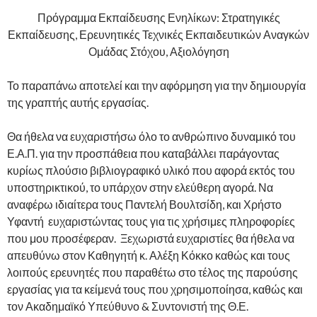
Πρόγραμμα Εκπαίδευσης Ενηλίκων: Στρατηγικές
Εκπαίδευσης, Ερευνητικές Τεχνικές Εκπαιδευτικών Αναγκών
Ομάδας Στόχου, Αξιολόγηση
Το παραπάνω αποτελεί και την αφόρμηση για την δημιουργία
της γραπτής αυτής εργασίας.
Θα ήθελα να ευχαριστήσω όλο το ανθρώπινο δυναμικό του
Ε.Α.Π. για την προσπάθεια που καταβάλλει παράγοντας
κυρίως πλούσιο βιβλιογραφικό υλικό που αφορά εκτός του
υποστηρικτικού, το υπάρχον στην ελεύθερη αγορά. Να
αναφέρω ιδιαίτερα τους Παντελή Βουλτσίδη, και Χρήστο
Υφαντή ευχαριστώντας τους για τις χρήσιμες πληροφορίες
που μου προσέφεραν. Ξεχωριστά ευχαριστίες θα ήθελα να
απευθύνω στον Καθηγητή κ. Αλέξη Κόκκο καθώς και τους
λοιπούς ερευνητές που παραθέτω στο τέλος της παρούσης
εργασίας για τα κείμενά τους που χρησιμοποίησα, καθώς και
τον Ακαδημαϊκό Υπεύθυνο & Συντονιστή της Θ.Ε.