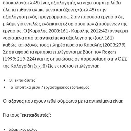
δύσκολο»(σελ.45) ένας αξιολογητής να «έχει συμπεριλάβει
όλα τα πιθανά αντικείμενα και άξονες»(σελ.45) στην
αξιολόγηση ενός προγράμματος. Στην παρούσα εργασία δε,
μιλάμε για εντελώς ενδεικτική εξ ορισμού των ζητούμενων της
εργασίας. Ο (Καραλής 2008:161 · Kαραλής 2012:42) αναφέρει
«ορισμένα από τα
αντικείμενα
αξιολόγησης»(σελ.161)
καθώς και άξονές τους πληρέστερα στο Καραλής (2003:279).
Σε ότι αφορά τα κριτήρια επιλέγονται με βάση τον Rogers
(1999: 219-224) και τις σημειώσεις σε παρουσίαση στην ΟΣΣ
της Καλογρίδη (χ.χ.:8) Ως εκ τούτου επιλέγονται:
Οι ¨εκπαιδευτές¨
Τα ¨εποπτικά μέσα ? εργαστηριακός εξοπλισμός¨
Οι
άξονες
που έχουν τεθεί σύμφωνα με τα αντικείμενα είναι:
Για τους ¨
εκπαιδευτές
¨:
διδακτικός ρόλος