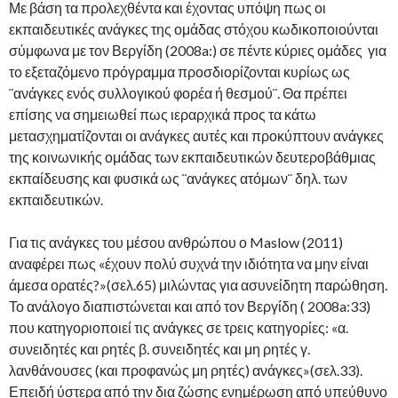
Με βάση τα προλεχθέντα και έχοντας υπόψη πως οι
εκπαιδευτικές ανάγκες της ομάδας στόχου κωδικοποιούνται
σύμφωνα με τον Βεργίδη (2008a:) σε πέντε κύριες ομάδες για
το εξεταζόμενο πρόγραμμα προσδιορίζονται κυρίως ως
¨ανάγκες ενός συλλογικού φορέα ή θεσμού¨. Θα πρέπει
επίσης να σημειωθεί πως ιεραρχικά προς τα κάτω
μετασχηματίζονται οι ανάγκες αυτές και προκύπτουν ανάγκες
της κοινωνικής ομάδας των εκπαιδευτικών δευτεροβάθμιας
εκπαίδευσης και φυσικά ως ¨ανάγκες ατόμων¨ δηλ. των
εκπαιδευτικών.
Για τις ανάγκες του μέσου ανθρώπου ο Maslow (2011)
αναφέρει πως «έχουν πολύ συχνά την ιδιότητα να μην είναι
άμεσα ορατές?»(σελ.65) μιλώντας για ασυνείδητη παρώθηση.
Το ανάλογο διαπιστώνεται και από τον Βεργίδη ( 2008a:33)
που κατηγοριοποιεί τις ανάγκες σε τρεις κατηγορίες: «α.
συνειδητές και ρητές β. συνειδητές και μη ρητές γ.
λανθάνουσες (και προφανώς μη ρητές) ανάγκες»(σελ.33).
Επειδή ύστερα από την δια ζώσης ενημέρωση από υπεύθυνο