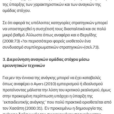
της ύπαρξης των χαρακτηριστικών και των αναγκών της
ομάδας στόχου.
Σε ότι αφορά τις υπόλοιπες κατηγορίες στρατηγικών μπορεί
να υποστηριχθεί η συσχέτισή τους διασταλτικά και σε πολύ
μικρό βαθμό. Άλλωστε όπως αναφέρει και ο Βεργίδης
(2008:73) «?οι περισσότεροι φορείς υιοθετούν ένα
συνδυασμό συμπληρωματικών στρατηγικών»(σελ.73).
3.
Διερεύνηση αναγκών ομάδας στόχου μέσω
ερευνητικών τεχνικών
Για μεν την έννοια της ανάγκης μπορεί να έχει καταβολές
όπως αναφέρει ο Ayers (2010) εμπειρισμού ή ιδεαλισμού
προτείνοντας μάλιστα την λύση του κριτικού ρεαλισμού, όμως
στην προκειμένη περίπτωση υπάρχει η ύπαρξη της
¨εκπαιδευτικής ανάγκης¨ που πολύ πρακτικά οριοθετείται από
τον Χασάπη (2000:31). Εν προκειμένω η δημιουργία της