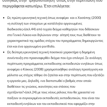
συνήθως στην ¨τριγωνοποίηση¨ όπως στην περίπτωση που
περιγράφεται κατωτέρω. Έτσι επιλέγεται:
Ως πρώτη ερευνητική τεχνική όπως αναφέρει και ο Χασάπης (2000)
«η συλλογή των στοιχείων με κατάλληλα οργανωμένες
διαδικασίες»(σελ.44) από τυχαίο δείγμα καθηγητών που διδάσκουν
στο Γενικό Λύκειο και δηλώνουν στην αίτησή τους πως διαθέτουν τα
χαρακτηριστικά της ομάδας στόχου του προγράμματος δημιουργώντας
έτσι και ένα οργανωμένο portfolio.
Ως δεύτερη ερευνητική τεχνική ποιοτικού χαρακτήρα η δομημένη
συνέντευξη στο προαναφερθέν δείγμα που έχει επιλεγεί. Σε ανάλογη
περίπτωση προγράμματος εκπαίδευσης εκπαιδευτών ενηλίκων όπως
αναφέρει ο Κόκκος (2008) χρησιμοποιήθηκε ανάλογη προσέγγιση και
μάλιστα ως στόχος τέθηκε ότι ζητείται και στην περίπτωση που εξετάζει
η εργασία μας. Δηλαδή, «να διαπιστωθεί ο βαθμός στον οποίο
διαθέτουν τις γνώσεις, ικανότητες και στάσεις που
σχετίζονται?»(σελ.24) με τους νέους ρόλους που θα χρειαστεί να
παίξουν οι συγκεκριμένοι εκπαιδευτές εκπαιδευτικών, που είναι του
εκπαιδευτή ενηλίκων και του εκπαιδευτικού που εφαρμόζει στην