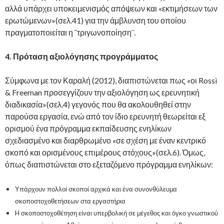
αλλά υπάρχει υποκειμενισμός απόψεων και «εκτιμήσεων των
ερωτώμενων»(σελ.41) για την άμβλυνση του οποίου
πραγματοποιείται η ¨τριγωνοποίηση¨.
4.
Πρόταση αξιολόγησης προγράμματος
Σύμφωνα με τον Καραλή (2012), διαπιστώνεται πως «οι Rossi
& Freeman προσεγγίζουν την αξιολόγηση ως ερευνητική
διαδικασία»(σελ.4) γεγονός που θα ακολουθηθεί στην
παρούσα εργασία, ενώ από τον ίδιο ερευνητή θεωρείται εξ
ορισμού ένα πρόγραμμα εκπαίδευσης ενηλίκων
σχεδιασμένο και διαρθρωμένο «σε σχέση με έναν κεντρικό
σκοπό και ορισμένους επιμέρους στόχους»(σελ.6). Όμως,
όπως διαπιστώνεται στο εξεταζόμενο πρόγραμμα ενηλίκων:
Υπάρχουν πολλοί σκοποί αρχικά και ένα συνονθύλευμα
σκοποστοχοθετήσεων στα εργαστήρια
H σκοποστοχοθέτηση είναι υπερβολική σε μέγεθος και όγκο γνωστικού