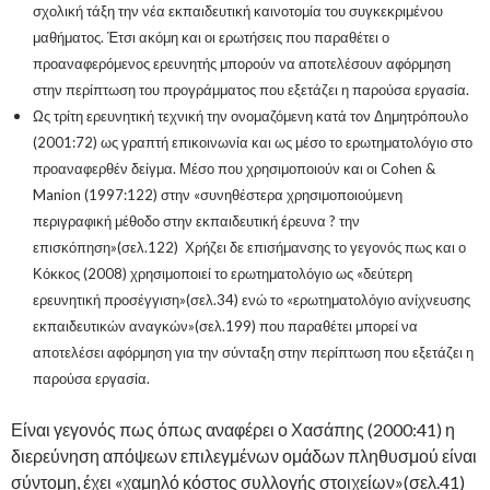
σχολική τάξη την νέα εκπαιδευτική καινοτομία του συγκεκριμένου
μαθήματος. Έτσι ακόμη και οι ερωτήσεις που παραθέτει ο
προαναφερόμενος ερευνητής μπορούν να αποτελέσουν αφόρμηση
στην περίπτωση του προγράμματος που εξετάζει η παρούσα εργασία.
Ως τρίτη ερευνητική τεχνική την ονομαζόμενη κατά τον Δημητρόπουλο
(2001:72) ως γραπτή επικοινωνία και ως μέσο το ερωτηματολόγιο στο
προαναφερθέν δείγμα. Μέσο που χρησιμοποιούν και οι Cohen &
Manion (1997:122) στην «συνηθέστερα χρησιμοποιούμενη
περιγραφική μέθοδο στην εκπαιδευτική έρευνα ? την
επισκόπηση»(σελ.122) Χρήζει δε επισήμανσης το γεγονός πως και ο
Κόκκος (2008) χρησιμοποιεί το ερωτηματολόγιο ως «δεύτερη
ερευνητική προσέγγιση»(σελ.34) ενώ το «ερωτηματολόγιο ανίχνευσης
εκπαιδευτικών αναγκών»(σελ.199) που παραθέτει μπορεί να
αποτελέσει αφόρμηση για την σύνταξη στην περίπτωση που εξετάζει η
παρούσα εργασία.
Είναι γεγονός πως όπως αναφέρει ο Χασάπης (2000:41) η
διερεύνηση απόψεων επιλεγμένων ομάδων πληθυσμού είναι
σύντομη, έχει «χαμηλό κόστος συλλογής στοιχείων»(σελ.41)