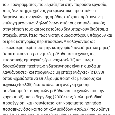
του Προγράμματος, που εξετάζεται στην παρούσα εργασία,
πως δεν υπήρχε χρόνος για ερευνητική προσπάθεια
διερεύνησης αναγκών της ομάδας στόχου παρά μόνον η
επιλογή μέσω των δηλωθέντων από τους εκπαιδευτικούς
στην αίτησή τους και ως εκ τούτου δεν υπάρχουν διαθέσιμα
στοιχεία, υποθέτεται πως για την ομάδα στόχου υπάρχουν και
οι τρεις κατηγορίες περιπτώσεων. Αξιολογώντας ως
ευκολότερη περίπτωση την κατηγορία ¨συνειδητές και ρητές¨
όπου αρκούν οι ερευνητικές μέθοδοι και τεχνικές της
«ποσοτικής εμπειρικής έρευνας»(σελ.33) και πως η
δυσκολότερη περίπτωση διερεύνησης είναι η ομάδα με
λανθάνουσες (και προφανώς μη ρητές) ανάγκες»(σελ.33)
όπου «χρειάζεται να επιλέξουμε ποιοτικές μεθόδους και
τεχνικές»(σελ35) διαπιστώνεται η ανάγκη χρήσης
συνδυασμού ερευνητικών μεθόδων και τεχνικών που την
χαρακτηρίζει και ο Βεργίδης (2008a) ως ¨πολυ-μεθοδική
προσέγγιση¨ και «?συνίσταται στη χρησιμοποίηση τόσο
ποσοτικών όσο και ποιοτικών μεθόδων»(σελ.37) που οδηγεί