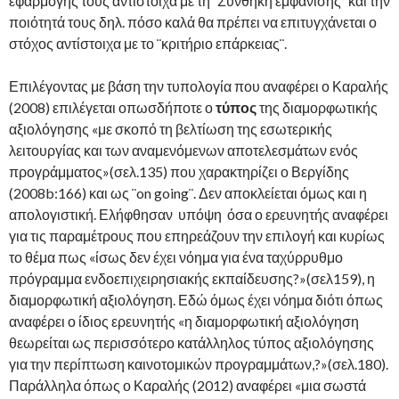
εφαρμογής τους αντίστοιχα με τη ¨Συνθήκη εμφάνισης¨ και την
ποιότητά τους δηλ. πόσο καλά θα πρέπει να επιτυγχάνεται ο
στόχος αντίστοιχα με το ¨κριτήριο επάρκειας¨.
Επιλέγοντας με βάση την τυπολογία που αναφέρει ο Καραλής
(2008) επιλέγεται οπωσδήποτε ο
τύπος
της διαμορφωτικής
αξιολόγησης «με σκοπό τη βελτίωση της εσωτερικής
λειτουργίας και των αναμενόμενων αποτελεσμάτων ενός
προγράμματος»(σελ.135) που χαρακτηρίζει ο Βεργίδης
(2008b:166) και ως ¨on going¨. Δεν αποκλείεται όμως και η
απολογιστική. Ελήφθησαν υπόψη όσα ο ερευνητής αναφέρει
για τις παραμέτρους που επηρεάζουν την επιλογή και κυρίως
το θέμα πως «ίσως δεν έχει νόημα για ένα ταχύρρυθμο
πρόγραμμα ενδοεπιχειρησιακής εκπαίδευσης?»(σελ159), η
διαμορφωτική αξιολόγηση. Εδώ όμως έχει νόημα διότι όπως
αναφέρει ο ίδιος ερευνητής «η διαμορφωτική αξιολόγηση
θεωρείται ως περισσότερο κατάλληλος τύπος αξιολόγησης
για την περίπτωση καινοτομικών προγραμμάτων,?»(σελ.180).
Παράλληλα όπως ο Καραλής (2012) αναφέρει «μια σωστά