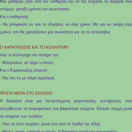
Μια μαθήτρια ζητά από τον καθηγητή της να της εξηγήσει τη διαφορά που
υπάρχει, μεταξύ χρόνου και αιωνιότητας.
Και ο καθηγητής:
- Θα μπορούσα να σου το εξηγήσω, αν είχα χρόνο. Μα και αν ακόμη είχα
χρόνο, εσύ θα χρειαζόσουν μια αιωνιότητα για να το καταλάβεις.
O ΚΑΡΑΓΚΙΟΖΗΣ ΚΑΙ ΤΟ ΚΟΛΛΗΤΗΡΙ
Λέει το Κολλητήρι στο πατέρα του:
- Μπαμπάκο, σε πήρε ο ύπνος;
Και ο Καραγκιόζης απαντά:
- Πες του να με πάρει αργότερα...
ΠΡΩΤΗ ΜΕΡΑ ΣΤΟ ΣΧΟΛΕΙΟ
Η δασκάλα είναι μια πενηντάχρονη γεροντοκόρη, συντηρητική, που
απεχθάνεται τα υποκοριστικά στα βαφτιστικά ονόματα. Κάποια στιγμή ρωτά
τα ονόματα των παιδιών.
- Πώς σε λένε αγοράκι; ρωτά ένα από τα παιδιά της τάξης.
- Μάικλ, κυρία, απαντά ο μικρός. Η δασκάλα ταράζεται και φωνάζει: