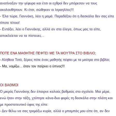
ανατίναξαν την γέφυρα και έτσι οι εχθροί δεν μπόρεσαν να τους
ακολουθήσουν. Κι έτσι, σώθηκαν οι Ισραηλίτες!!!
- Έλα τώρα, Γιαννάκη, λέει η μαμά. Παραδέξου ότι η δασκάλα δεν σας είπε
τίποτε τέτοιο!
- Εντάξει, λέει ο Γιαννάκης, αλλά αν στα έλεγα, όπως μας τα είπε,
αποκλείεται να τα πίστευες...
ΠΟΤΕ ΕΝΑ ΜΑΘΗΤΗΣ ΠΕΦΤΕΙ ΜΕ ΤΑ ΜΟΥΤΡΑ ΣΤΟ ΒΙΒΛΙΟ;
- Αλήθεια Τοτό, ξέρεις πότε ένας μαθητής πέφτει με τα μούτρα στο βιβλίο;
- Μα, νομίζω... όταν τον παίρνει ο ύπνος!!!
ΟΙ ΒΑΘΜΟΙ
Ο μικρός Γιαννάκης δεν έπαιρνε καλούς βαθμούς στο σχολείο. Μια μέρα,
ενώ ήταν στην τάξη, χτύπησε κάνα-δυο φορές τη δασκάλα στην πλάτη και
με προστατευτικό ύφος της είπε:
- Δεν θέλω να σας τρομάξω κυρία, αλλά ο μπαμπάς μου είπε ότι, αν δεν