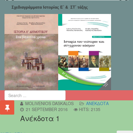
Σχεδιαγράμματα Ιστορίας Ε΄ & ΣΤ΄ τάξης
MOLIVENIOS DASKALOS
ΑΝΈΚΔΟΤΑ
21 SEPTEMBER 2016
HITS: 2135
Ανέκδοτα 1