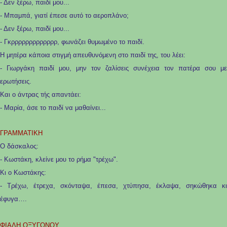
- Δεν ξέρω, παιδί μου...
- Μπαμπά, γιατί έπεσε αυτό το αεροπλάνο;
- Δεν ξέρω, παιδί μου...
- Γκρρρρρρρρρρρρρ, φωνάζει θυμωμένο το παιδί.
Η μητέρα κάποια στιγμή απευθυνόμενη στο παιδί της, του λέει:
- Γιωργάκη παιδί μου, μην τον ζαλίσεις συνέχεια τον πατέρα σου με
ερωτήσεις.
Και ο άντρας τής απαντάει:
- Μαρία, άσε το παιδί να μαθαίνει...
ΓΡΑΜΜΑΤΙΚΗ
Ο δάσκαλος:
- Κωστάκη, κλείνε μου το ρήμα "τρέχω".
Κι ο Κωστάκης:
- Τρέχω, έτρεχα, σκόνταψα, έπεσα, χτύπησα, έκλαψα, σηκώθηκα κι
έφυγα….
ΦΙΑΛΗ ΟΞΥΓΟΝΟΥ