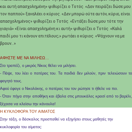
και αυτή απασχολημένη» ψιθυρίζει ο Τοτός. «Δεν πειράζει δώσε μου
τον παππού» ξαναλέει ο κύριος. «Δεν μπορώ ούτε αυτόν, κύριε, είναι
απασχολημένος» ψιθυρίζει ο Τοτός. «Εντάξει δώσε μου τότε την
γιαγιά» «Είναι απασχολημένη κι αυτή» ψιθυρίζει ο Τοτός. «Καλά
παιδί μου τι κάνουν επιτέλους;» ρωτάει ο κύριος. «Ψάχνουν να με
βρουν…»
ΑΦΗΣΤΕ ΜΕ ΝΑ ΜΙΛΗΣΩ…
Στο τραπέζι, ο μικρός Νίκος θέλει να μιλήσει.
- Πάψε, του λέει ο πατέρας του. Τα παιδιά δεν μιλούν, πριν τελειώσουν το
φαγητό τους.
Αφού έφαγε ο Νικολάκης, ο πατέρας του τον ρώτησε τι ήθελε να πει.
- Όταν πήγα στην αποθήκη και έβαλα στις μπουκάλες κρασί από το βαρέλι,
ξέχασα να κλείσω την κάνουλα!
Η ΚΥΚΛΟΦΟΡΑ ΤΟΥ ΑΙΜΑΤΟΣ
Στην τάξη, ο δάσκαλος προσπαθεί να εξηγήσει στους μαθητές την
κυκλοφορία του αίματος: