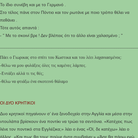
Το ίδιο συνέβη και με το Γερμανό .
Στο τέλος πάνε στον Πόντιο και τον ρωτάνε με ποιο τρόπο θέλει να
πεθάνει .
Τότε αυτός απαντά :
- " Με το σκοινί βρε ! Δεν βλέπεις ότι το άλλο είναι χαλασμένο ; "
________________________________________________________________
Πάει ο Γιωρικας στο σπίτι του Κωστικα και του λέει λαχανιασμένος:
-θέλω να μου φυλάξεις όλες τις καμένες λάμπες.
-Εντάξει αλλά τι τις θές;
-θέλω να φτιάξω ένα σκοτεινό θάλαμο
ΟΙ ΔΥΟ ΚΡΗΤΙΚΟΙ
Δυο κρητικοί πηγαίνουν σ’ ένα ξενοδοχείο στην Αγγλία και μέσα στην
ντουλάπα βρίσκουν ένα ποντίκι να τρώει τα σεντόνια. «Κατέχεις πως
λένε τον ποντικό στα Εγγλέζικα;» λέει ο ένας «Όϊ, δε κατέχω» λέει ο
άλλος. «Και πως θα τους πούμε ήντα συμβαίνει;» «Άσε θα πάρω εγώ