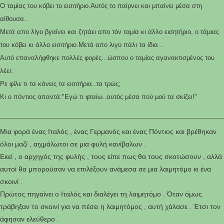
Ο ταμίας του κόβει το εισιτήριο.Αυτός το παίρνει και μπαίνει μέσα στη
αίθουσα..
Μετά απο λίγο βγαίνει και ζητάει απο τόν ταμία κι άλλο εισητήριο, ο τάμιας
του κόβει κι άλλο εισιτήριο.Μετά απο λιγο πάλι τα ίδια...
Αυτό επαναλήφθηκε πολλές φορές...ώσπου ο ταμίας αγανακτισμένος του
λέει:
Ρε φίλε τι τα κάνεις τα εισιτήρια..τα τρώς;
Κι ο πόντιος απαντά:"Εγώ τι φταίω..αυτός μέσα πού μού τα σκίζει!"
________________________________________________________
Μια φορά ένας Ιταλός , ένας Γερμανός και ένας Πόντιος και βρέθηκαν
όλοι μαζί , αιχμάλωτοι σε μια φυλή κανίβαλων .
Εκεί , ο αρχηγός της φυλής , τους είπε πως θα τους σκοτώσουν , αλλά
αυτοί θα μπορούσαν να επιλέξουν ανάμεσα σε μια λαιμητόμο κι ένα
σκοινί .
Πρώτος πηγαίνει ο Ιταλός και διαλέγει τη λαιμητόμο . Όταν όμως
τράβηξαν το σκοινί για να πέσει η λαιμητόμος , αυτή χάλασε . Έτσι τον
άφησαν ελεύθερο .