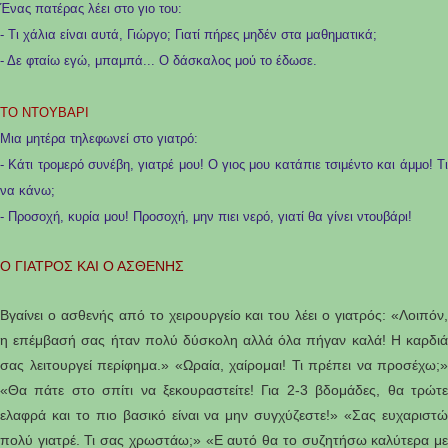
Ένας πατέρας λέει στο γιο του:
- Τι χάλια είναι αυτά, Γιώργο; Γιατί πήρες μηδέν στα μαθηματικά;
- Δε φταίω εγώ, μπαμπά... Ο δάσκαλος μού το έδωσε.
ΤΟ ΝΤΟΥΒΑΡΙ
Μια μητέρα τηλεφωνεί στο γιατρό:
- Κάτι τρομερό συνέβη, γιατρέ μου! Ο γιος μου κατάπιε τσιμέντο και άμμο! Τι
να κάνω;
- Προσοχή, κυρία μου! Προσοχή, μην πιει νερό, γιατί θα γίνει ντουβάρι!
Ο ΓΙΑΤΡΟΣ ΚΑΙ Ο ΑΣΘΕΝΗΣ
Βγαίνει ο ασθενής από το χειρουργείο και του λέει ο γιατρός: «Λοιπόν,
η επέμβασή σας ήταν πολύ δύσκολη αλλά όλα πήγαν καλά! Η καρδιά
σας λειτουργεί περίφημα.» «Ωραία, χαίρομαι! Τι πρέπει να προσέχω;»
«Θα πάτε στο σπίτι να ξεκουραστείτε! Για 2-3 βδομάδες, θα τρώτε
ελαφρά και το πιο βασικό είναι να μην συγχύζεστε!» «Σας ευχαριστώ
πολύ γιατρέ. Τι σας χρωστάω;» «Ε αυτό θα το συζητήσω καλύτερα με