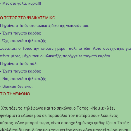
- Μες στο γάλα, κυρία!!!
Ο ΤΟΤΟΣ ΣΤΟ ΨΙΛΙΚΑΤΖΙΔΙΚΟ
Πηγαίνει ο Τοτός στο ψιλικατζίδικο της γειτονιάς του.
- Έχετε παγωτό καρότο;
- Όχι, απαντά ο ψιλικατζής.
Ξαναπάει ο Τοτός την επόμενη μέρα, πάλι τα ίδια. Αυτό συνεχίστηκε για
πέντε μέρες, μέχρι που ο ψιλικατζής παρήγγειλε παγωτό καρότο.
Πηγαίνει ο Τοτός πάλι.
- Έχετε παγωτό καρότο;
- Ναι, απαντά ο ψιλικατζής.
- Βλακεία δεν είναι;
ΤΟ ΤΗΛΕΦΩΝΟ
Χτυπάει το τηλέφωνο και το σηκώνει ο Τοτός. «Ναιιιι;» λέει
ψιθυριστά «Δώσε μου σε παρακαλώ τον πατέρα σου» λέει ένας
κύριος. «Δεν μπορεί τώρα, είναι απασχολημένος» ψιθυρίζει ο Τοτός.
«Καλά παιδί μου, δώσε μου την μητέρα σου» «Δεν μπορεί τώρα, είναι