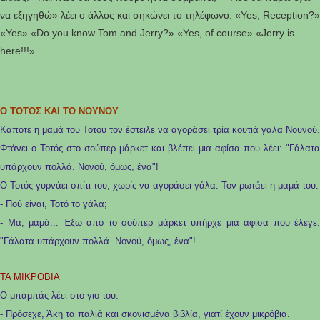
να εξηγηθώ» λέει ο άλλος και σηκώνει το τηλέφωνο. «Yes, Reception?»
«Yes» «Do you know Tom and Jerry?» «Yes, of course» «Jerry is
here!!!»
O TΟΤΟΣ ΚΑΙ ΤΟ ΝΟΥΝΟΥ
Κάποτε η μαμά του Τοτού τον έστειλε να αγοράσει τρία κουτιά γάλα Νουνού.
Φτάνει ο Τοτός στο σούπερ μάρκετ και βλέπει μια αφίσα που λέει: "Γάλατα
υπάρχουν πολλά. Νονού, όμως, ένα"!
Ο Τοτός γυρνάει σπίτι του, χωρίς να αγοράσει γάλα. Τον ρωτάει η μαμά του:
- Πού είναι, Τοτό το γάλα;
- Μα, μαμά... Έξω από το σούπερ μάρκετ υπήρχε μια αφίσα που έλεγε:
"
Γάλατα υπάρχουν πολλά. Νονού, όμως, ένα"!
ΤΑ ΜΙΚΡΟΒΙΑ
Ο μπαμπάς λέει στο γιο του:
- Πρόσεχε, Άκη τα παλιά και σκονισμένα βιβλία, γιατί έχουν μικρόβια.