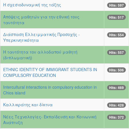
Η σχεσιοδυναμική της τάξης
Hits: 597
Απόψεις μαθητών για την εθνική τους
Hits: 517
ταυτότητα
Διάσπαση Ελλειμματικής Προσοχής -
Hits: 554
Υπερκινητικότητα
Η ταυτότητα του αλλοδαπού μαθητή
Hits: 557
(διπλωματική)
ETHNIC IDENTITY OF IMMIGRANT STUDENTS IN
Hits: 506
COMPULSORY EDUCATION
Intercultural interactions in compulsory education in
Hits: 469
Chios island
Καλλικράτης και δίκτυα
Hits: 428
Νέες Τεχνολογίες- Εκπαίδευση και Κοινωνική
Hits: 372
Ανάπτυξη