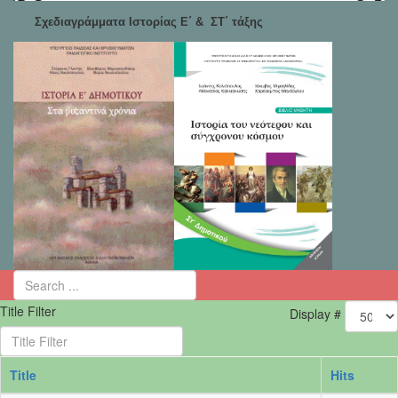
Σχεδιαγράμματα Ιστορίας Ε΄ & ΣΤ΄ τάξης
Title Filter
Display #
Title
Hits