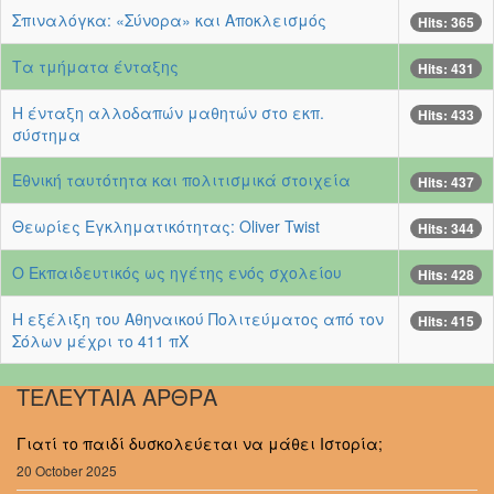
Σπιναλόγκα: «Σύνορα» και Αποκλεισμός
Hits: 365
Τα τμήματα ένταξης
Hits: 431
Η ένταξη αλλοδαπών μαθητών στο εκπ.
Hits: 433
σύστημα
Εθνική ταυτότητα και πολιτισμικά στοιχεία
Hits: 437
Θεωρίες Εγκληματικότητας: Oliver Twist
Hits: 344
Ο Εκπαιδευτικός ως ηγέτης ενός σχολείου
Hits: 428
Η εξέλιξη του Αθηναικού Πολιτεύματος από τον
Hits: 415
Σόλων μέχρι το 411 πΧ
ΤΕΛΕΥΤΑΙΑ ΑΡΘΡΑ
Γιατί το παιδί δυσκολεύεται να μάθει Ιστορία;
20 October 2025