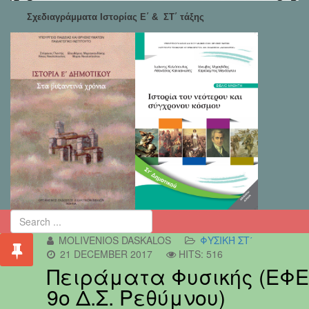
Σχεδιαγράμματα Ιστορίας Ε΄ & ΣΤ΄ τάξης
MOLIVENIOS DASKALOS
ΦΥΣΙΚΉ ΣΤ΄
21 DECEMBER 2017
HITS: 516
Πειράματα Φυσικής (ΕΦΕ
9ο Δ.Σ. Ρεθύμνου)