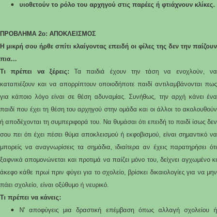
υιοθετούν το ρόλο του αρχηγού στις παρέες ή φτιάχνουν κλίκες.
ΠΡΟΒΛΗΜΑ 2ο: ΑΠΟΚΛΕΙΣΜΟΣ
Η μικρή σου ήρθε σπίτι κλαίγοντας επειδή οι φίλες της δεν την παίζουν
πια…
Τι πρέπει να ξέρεις:
Τα παιδιά έχουν την τάση να ενοχλούν, ν
καταπιέζουν και να απορρίπτουν οποιοδήποτε παιδί αντιλαμβάνονται πως
για κάποιο λόγο είναι σε θέση αδυναμίας. Συνήθως, την αρχή κάνει ένα
παιδί που έχει τη θέση του αρχηγού στην ομάδα και οι άλλοι το ακολουθούν
ή αποδέχονται τη συμπεριφορά του. Να θυμάσαι ότι επειδή το παιδί ίσως δεν
σου πει ότι έχει πέσει θύμα αποκλεισμού ή εκφοβισμού, είναι σημαντικό να
μπορείς να αναγνωρίσεις τα σημάδια, ιδιαίτερα αν έχεις παρατηρήσει ότι
ξαφνικά απομονώνεται και προτιμά να παίζει μόνο του, δείχνει αγχωμένο κι
άκεφο κάθε πρωί πριν φύγει για το σχολείο, βρίσκει δικαιολογίες για να μην
πάει σχολείο, είναι οξύθυμο ή νευρικό.
Τι πρέπει να κάνεις:
Ν' αποφύγεις μια δραστική επέμβαση όπως αλλαγή σχολείου ή