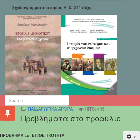
Σχεδιαγράμματα Ιστορίας Ε΄ & ΣΤ΄ τάξης
ΠΑΙΔΑΓΩΓΙΚΆ ΆΡΘΡΑ
HITS: 445
Προβλήματα στο προαύλιο
ΠΡΟΒΛΗΜΑ 1ο: ΕΠΙΘΕΤΙΚΟΤΗΤΑ