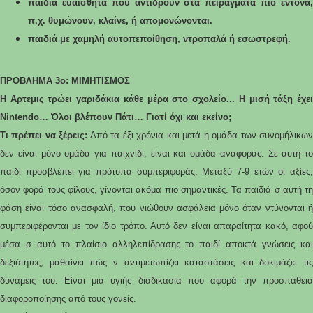
παιδιά ευαίσθητα που αντιδρούν στα πειράγματα πιο έντονα,
π.χ. θυμώνουν, κλαίνε, ή απομονώνονται.
παιδιά με χαμηλή αυτοπεποίθηση, ντροπαλά ή εσωστρεφή.
ΠΡΟΒΛΗΜΑ 3ο: ΜΙΜΗΤΙΣΜΟΣ
Η Αρτεμις τρώει γαριδάκια κάθε μέρα στο σχολείο... Η μισή τάξη έχει
Nintendo… Όλοι βλέπουν Πάτι… Γιατί όχι και εκείνο;
Τι πρέπει να ξέρεις:
Από τα έξι χρόνια και μετά η ομάδα των συνομήλικω
δεν είναι μόνο ομάδα για παιχνίδι, είναι και ομάδα αναφοράς. Σε αυτή το
παιδί προσβλέπει για πρότυπα συμπεριφοράς. Μεταξύ 7-9 ετών οι αξίες,
όσον φορά τους φίλους, γίνονται ακόμα πιο σημαντικές. Τα παιδιά σ αυτή τη
φάση είναι τόσο ανασφαλή, που νιώθουν ασφάλεια μόνο όταν ντύνονται ή
συμπεριφέρονται με τον ίδιο τρόπο. Αυτό δεν είναι απαραίτητα κακό, αφού
μέσα σ αυτό το πλαίσιο αλληλεπίδρασης το παιδί αποκτά γνώσεις και
δεξιότητες, μαθαίνει πώς ν αντιμετωπίζει καταστάσεις και δοκιμάζει τις
δυνάμεις του. Είναι μια υγιής διαδικασία που αφορά την προσπάθεια
διαφοροποίησης από τους γονείς.