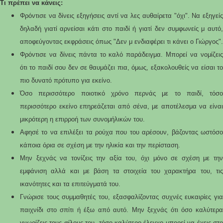
Τι πρέπει να κάνεις:
Φρόντισε να δίνεις εξηγήσεις αντί να λες αυθαίρετα "όχι". Να εξηγείς
δηλαδή γιατί αρνείσαι κάτι στο παιδί ή γιατί δεν συμφωνείς μ αυτό,
αποφεύγοντας εκφράσεις όπως "Δεν μ ενδιαφέρει τι κάνει ο Γιώργος".
Φρόντισε να δίνεις πάντα το καλό παράδειγμα. Μπορεί να νομίζεις
ότι το παιδί σου δεν σε θαυμάζει πια, όμως, εξακολουθείς να είσαι το
πιο δυνατό πρότυπο για εκείνο.
Όσο περισσότερο ποιοτικό χρόνο περνάς με το παιδί, τόσο
περισσότερο εκείνο επηρεάζεται από σένα, με αποτέλεσμα να είναι
μικρότερη η επιρροή των συνομήλικών του.
Αφησέ το να επιλέξει τα ρούχα που του αρέσουν, βάζοντας ωστόσο
κάποια όρια σε σχέση με την ηλικία και την περίσταση.
Μην ξεχνάς να τονίζεις την αξία του, όχι μόνο σε σχέση με την
εμφάνιση αλλά και με βάση τα στοιχεία του χαρακτήρα του, τις
ικανότητες και τα επιτεύγματά του.
Γνώρισε τους συμμαθητές του, εξασφαλίζοντας συχνές ευκαιρίες για
παιχνίδι στο σπίτι ή έξω από αυτό. Μην ξεχνάς ότι όσο καλύτερα
γνωρίζεις τους φίλους του, τόσο καλύτερο έλεγχο μπορεί να έχεις στο