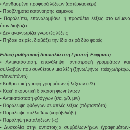
• Λανθασμένη προφορά λέξεων (αστέρι/ασκέρι)
• Προβλήματα κατανόησης κειμένου
• Παραλείπει, επαναλαμβάνει ή προσθέτει λέξεις στο κείμενο
όταν διαβάζει
• Δεν αναγνωρίζει γνωστές λέξεις
• Πηδάει σειρές, διαβάζει την ίδια σειρά δύο φορές
Ειδική μαθησιακή δυσκολία στη Γραπτή Έκφραση
• Αντικατάσταση, επανάληψη, αντιστροφή γραμμάτων και
συλλαβών που συνθέτουν μια λέξη (ξήνω/ψήνω, τρέεχω/τρέχω,
πάτνα/πάντα)
• Καθρεπτική γραφή γραμμάτων ή λέξεων (ε/3)
• Κακή ακουστική διάκριση φωνηέντων
• Αντικατάσταση φθόγγων (ε/α, χ/θ, μ/ν)
• Παράλειψη φθόγγων σε απλές λέξεις (πόρτα/πότα)
• Παράλειψη συλλαβών (καράβι/κάβι)
• Παράληψη καταλήξεων (-ς)
• Δυσκολία στην αντιστοιχία συμβόλων-ήχων (γραφημάτων-