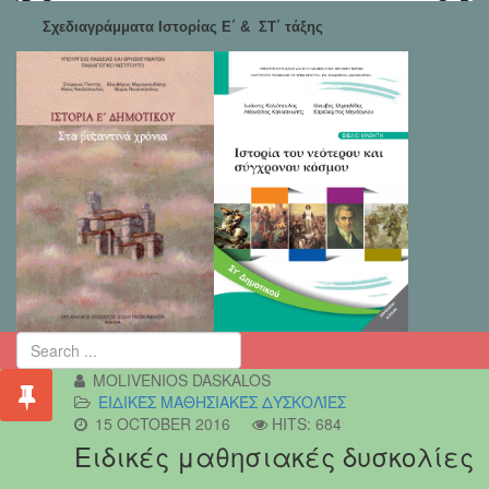
Σχεδιαγράμματα Ιστορίας Ε΄ & ΣΤ΄ τάξης
MOLIVENIOS DASKALOS
ΕΙΔΙΚΈΣ ΜΑΘΗΣΙΑΚΈΣ ΔΥΣΚΟΛΊΕΣ
15 OCTOBER 2016
HITS: 684
Ειδικές μαθησιακές δυσκολίες